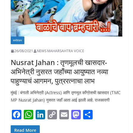
मनोरंजन
26/08/2021
NEWS MAHARSAHTRA VOICE
Nusrat Jahan : तृणमूलची खासदार-
अभिनेत्री नुसरत जहाँच्या आयुष्यात नव्या
पाहुण्याचं आगमन, पुत्ररत्नाचा लाभ
मुंबई : बंगाली अभिनेत्री (Actress) आणि तृणमूल काँग्रेसची खासदार (TMC
MP Nusrat Jahan) नुसरत जहाँ आता आई झाली आहे. राजकारणी
F
W
Li
C
E
M
S
ac
h
n
o
m
as
h
Read More