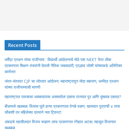
Recent Posts
धर्मेंद्र प्रधान यांचा राजीनामा : विद्यार्थी आंदोलनाचे मोठे यश NEET पेपर लीक
प्रकरणात शिक्षण मंत्र्यांनी घेतली नैतिक जबाबदारी; प्रल्हाद जोशी यांच्याकडे अतिरिक्त
कार्यभार
जंतर-मंतरवर CJP चा जोरदार आंदोलन; महाराष्ट्रातून मोठा सहभाग, धरमेंद्र प्रधान
यांच्या राजीनाम्याची मागणी
महाराष्ट्रात पावसाचा धक्कादायक असमतोल! एकाच राज्यात पूर आणि दुष्काळ एकत्र?
बीडमध्ये खळबळ: विलास घुले हत्या प्रकरणाला वेगळे वळण; खासदार पुत्राची ४ तास
चौकशी तर महिलेच्या दाव्याने नवा ट्विस्ट!
अंबडचे तहसीलदार विजय चव्हाण लाच प्रकरणात रंगेहात अटक; महसूल विभागात
खळबळ