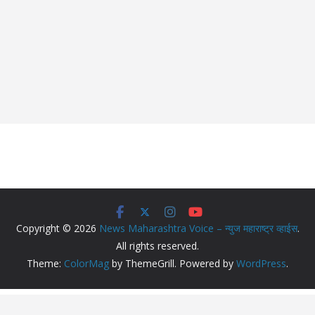
Copyright © 2026
News Maharashtra Voice – न्युज महाराष्ट्र व्हाईस
.
All rights reserved.
Theme:
ColorMag
by ThemeGrill. Powered by
WordPress
.