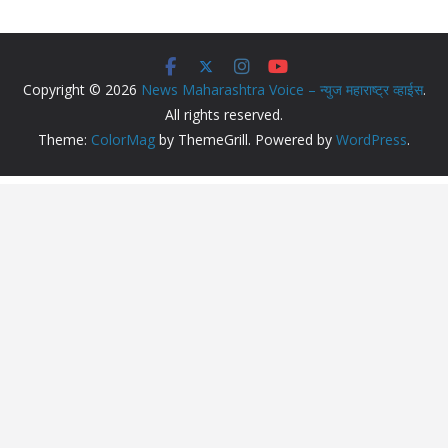
Copyright © 2026
News Maharashtra Voice – न्युज महाराष्ट्र व्हाईस
.
All rights reserved.
Theme:
ColorMag
by ThemeGrill. Powered by
WordPress
.