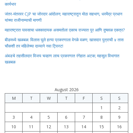
कार्यभार
जंतर-मंतरवर CJP चा जोरदार आंदोलन; महाराष्ट्रातून मोठा सहभाग, धरमेंद्र प्रधान
यांच्या राजीनाम्याची मागणी
महाराष्ट्रात पावसाचा धक्कादायक असमतोल! एकाच राज्यात पूर आणि दुष्काळ एकत्र?
बीडमध्ये खळबळ: विलास घुले हत्या प्रकरणाला वेगळे वळण; खासदार पुत्राची ४ तास
चौकशी तर महिलेच्या दाव्याने नवा ट्विस्ट!
अंबडचे तहसीलदार विजय चव्हाण लाच प्रकरणात रंगेहात अटक; महसूल विभागात
खळबळ
August 2026
M
T
W
T
F
S
S
1
2
3
4
5
6
7
8
9
10
11
12
13
14
15
16