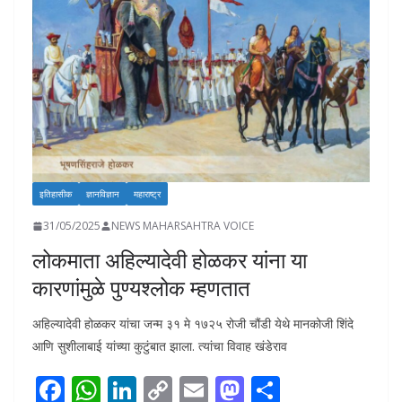
इतिहासीक
ज्ञानविज्ञान
महाराष्ट्र
31/05/2025
NEWS MAHARSAHTRA VOICE
लोकमाता अहिल्यादेवी होळकर यांना या
कारणांमुळे पुण्यश्लोक म्हणतात
अहिल्यादेवी होळकर यांचा जन्म ३१ मे १७२५ रोजी चौंडी येथे मानकोजी शिंदे
आणि सुशीलाबाई यांच्या कुटुंबात झाला. त्यांचा विवाह खंडेराव
F
W
Li
C
E
M
S