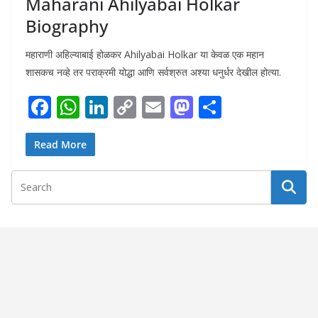
Maharani Ahilyabai Holkar
Biography
महाराणी अहिल्याबाई होळकर Ahilyabai Holkar या केवळ एक महान
शासकच नव्हे तर पराक्रमी योद्धा आणि सर्वश्रुत अश्या धनुर्धर देखील होत्या.
F
W
Li
C
E
M
S
ac
h
n
o
m
as
h
e
at
k
p
ai
to
ar
Read More
b
s
e
y
l
d
e
o
A
dI
Li
o
o
p
n
n
n
k
p
k