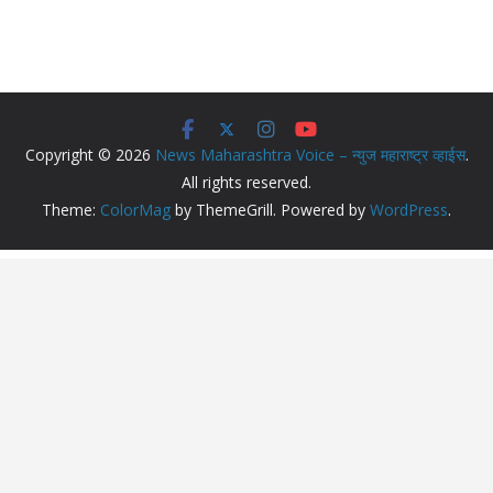
Copyright © 2026
News Maharashtra Voice – न्युज महाराष्ट्र व्हाईस
.
All rights reserved.
Theme:
ColorMag
by ThemeGrill. Powered by
WordPress
.