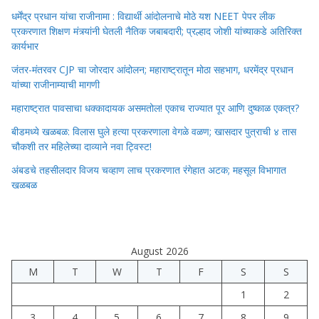
धर्मेंद्र प्रधान यांचा राजीनामा : विद्यार्थी आंदोलनाचे मोठे यश NEET पेपर लीक
प्रकरणात शिक्षण मंत्र्यांनी घेतली नैतिक जबाबदारी; प्रल्हाद जोशी यांच्याकडे अतिरिक्त
कार्यभार
जंतर-मंतरवर CJP चा जोरदार आंदोलन; महाराष्ट्रातून मोठा सहभाग, धरमेंद्र प्रधान
यांच्या राजीनाम्याची मागणी
महाराष्ट्रात पावसाचा धक्कादायक असमतोल! एकाच राज्यात पूर आणि दुष्काळ एकत्र?
बीडमध्ये खळबळ: विलास घुले हत्या प्रकरणाला वेगळे वळण; खासदार पुत्राची ४ तास
चौकशी तर महिलेच्या दाव्याने नवा ट्विस्ट!
अंबडचे तहसीलदार विजय चव्हाण लाच प्रकरणात रंगेहात अटक; महसूल विभागात
खळबळ
August 2026
M
T
W
T
F
S
S
1
2
3
4
5
6
7
8
9