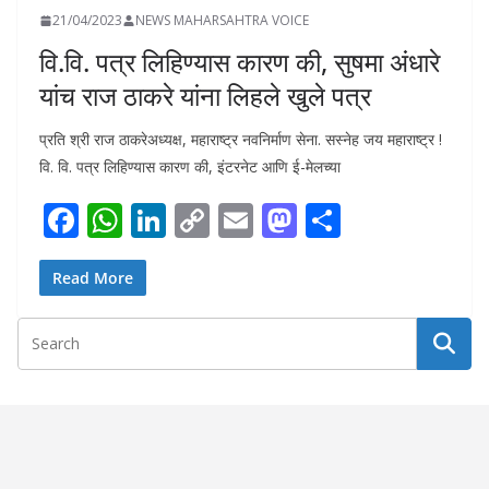
21/04/2023
NEWS MAHARSAHTRA VOICE
वि.वि. पत्र लिहिण्यास कारण की, सुषमा अंधारे
यांच राज ठाकरे यांना लिहले खुले पत्र
प्रति श्री राज ठाकरेअध्यक्ष, महाराष्ट्र नवनिर्माण सेना. सस्नेह जय महाराष्ट्र !
वि. वि. पत्र लिहिण्यास कारण की, इंटरनेट आणि ई-मेलच्या
F
W
Li
C
E
M
S
ac
h
n
o
m
as
h
e
at
k
p
ai
to
ar
Read More
b
s
e
y
l
d
e
o
A
dI
Li
o
o
p
n
n
n
k
p
k