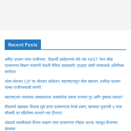
Recent Posts
धर्मेंद्र प्रधान यांचा राजीनामा : विद्यार्थी आंदोलनाचे मोठे यश NEET पेपर लीक
प्रकरणात शिक्षण मंत्र्यांनी घेतली नैतिक जबाबदारी; प्रल्हाद जोशी यांच्याकडे अतिरिक्त
कार्यभार
जंतर-मंतरवर CJP चा जोरदार आंदोलन; महाराष्ट्रातून मोठा सहभाग, धरमेंद्र प्रधान
यांच्या राजीनाम्याची मागणी
महाराष्ट्रात पावसाचा धक्कादायक असमतोल! एकाच राज्यात पूर आणि दुष्काळ एकत्र?
बीडमध्ये खळबळ: विलास घुले हत्या प्रकरणाला वेगळे वळण; खासदार पुत्राची ४ तास
चौकशी तर महिलेच्या दाव्याने नवा ट्विस्ट!
अंबडचे तहसीलदार विजय चव्हाण लाच प्रकरणात रंगेहात अटक; महसूल विभागात
खळबळ