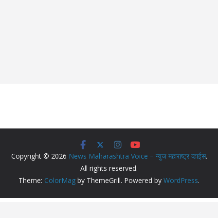
Copyright © 2026
News Maharashtra Voice – न्युज महाराष्ट्र व्हाईस
.
All rights reserved.
Theme:
ColorMag
by ThemeGrill. Powered by
WordPress
.