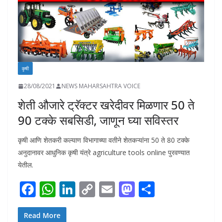
कृषी
28/08/2021
NEWS MAHARSAHTRA VOICE
शेती औजारे ट्रॅक्टर खरेदीवर मिळणार 50 ते
90 टक्के सबसिडी, जाणून घ्या सविस्तर
कृषी आणि शेतकरी कल्याण विभागाच्या वतीने शेतकऱ्यांना 50 ते 80 टक्के
अनुदानावर आधुनिक कृषी यंत्रे agriculture tools online पुरवण्यात
येतील.
F
W
Li
C
E
M
S
ac
h
n
o
m
as
h
e
at
k
p
ai
to
ar
Read More