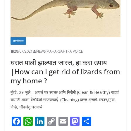
ज्ञानविज्ञान
28/07/2021
NEWS MAHARSAHTRA VOICE
घरात पाली झाल्यात जास्त, हा करा उपाय
|How can I get rid of lizards from
my home ?
मुंबई, 29 जुलै : आपलं घर स्वच्छ आणि निरोगी (Clean & Healthy) राहावं
यासाठी आपण वेळोवेळी साफसफाई (Cleaning) करत असतो. मच्छर,मुंग्या,
किडे, जीवजंतू घरामध्ये
F
W
Li
C
E
M
S
ac
h
n
o
m
as
h