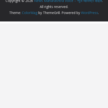
Copyright © 2026
News Maharashtra Voice – न्युज महाराष्ट्र व्हाईस
.
All rights reserved.
Theme:
ColorMag
by ThemeGrill. Powered by
WordPress
.