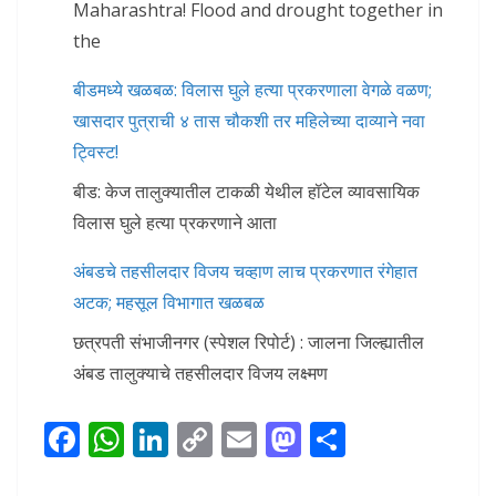
Maharashtra! Flood and drought together in
the
बीडमध्ये खळबळ: विलास घुले हत्या प्रकरणाला वेगळे वळण;
खासदार पुत्राची ४ तास चौकशी तर महिलेच्या दाव्याने नवा
ट्विस्ट!
बीड: केज तालुक्यातील टाकळी येथील हॉटेल व्यावसायिक
विलास घुले हत्या प्रकरणाने आता
अंबडचे तहसीलदार विजय चव्हाण लाच प्रकरणात रंगेहात
अटक; महसूल विभागात खळबळ
छत्रपती संभाजीनगर (स्पेशल रिपोर्ट) : जालना जिल्ह्यातील
अंबड तालुक्याचे तहसीलदार विजय लक्ष्मण
F
W
Li
C
E
M
S
ac
h
n
o
m
as
h