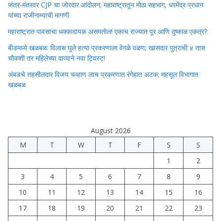
जंतर-मंतरवर CJP चा जोरदार आंदोलन; महाराष्ट्रातून मोठा सहभाग, धरमेंद्र प्रधान
यांच्या राजीनाम्याची मागणी
महाराष्ट्रात पावसाचा धक्कादायक असमतोल! एकाच राज्यात पूर आणि दुष्काळ एकत्र?
बीडमध्ये खळबळ: विलास घुले हत्या प्रकरणाला वेगळे वळण; खासदार पुत्राची ४ तास
चौकशी तर महिलेच्या दाव्याने नवा ट्विस्ट!
अंबडचे तहसीलदार विजय चव्हाण लाच प्रकरणात रंगेहात अटक; महसूल विभागात
खळबळ
August 2026
M
T
W
T
F
S
S
1
2
3
4
5
6
7
8
9
10
11
12
13
14
15
16
17
18
19
20
21
22
23