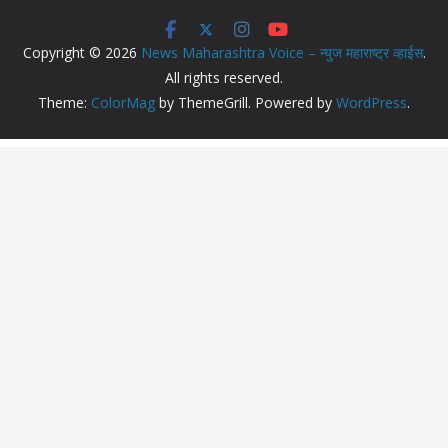
Copyright © 2026
News Maharashtra Voice – न्युज महाराष्ट्र व्हाईस
.
All rights reserved.
Theme:
ColorMag
by ThemeGrill. Powered by
WordPress
.