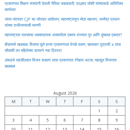
प्रकरणात शिक्षण मंत्र्यांनी घेतली नैतिक जबाबदारी; प्रल्हाद जोशी यांच्याकडे अतिरिक्त
कार्यभार
जंतर-मंतरवर CJP चा जोरदार आंदोलन; महाराष्ट्रातून मोठा सहभाग, धरमेंद्र प्रधान
यांच्या राजीनाम्याची मागणी
महाराष्ट्रात पावसाचा धक्कादायक असमतोल! एकाच राज्यात पूर आणि दुष्काळ एकत्र?
बीडमध्ये खळबळ: विलास घुले हत्या प्रकरणाला वेगळे वळण; खासदार पुत्राची ४ तास
चौकशी तर महिलेच्या दाव्याने नवा ट्विस्ट!
अंबडचे तहसीलदार विजय चव्हाण लाच प्रकरणात रंगेहात अटक; महसूल विभागात
खळबळ
August 2026
M
T
W
T
F
S
S
1
2
3
4
5
6
7
8
9
10
11
12
13
14
15
16