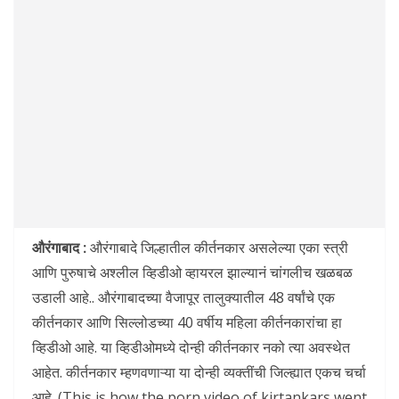
औरंगाबाद :
औरंगाबादे जिल्हातील कीर्तनकार असलेल्या एका स्त्री
आणि पुरुषाचे अश्लील व्हिडीओ व्हायरल झाल्यानं चांगलीच खळबळ
उडाली आहे.. औरंगाबादच्या वैजापूर तालुक्यातील 48 वर्षांचे एक
कीर्तनकार आणि सिल्लोडच्या 40 वर्षीय महिला कीर्तनकारांचा हा
व्हिडीओ आहे. या व्हिडीओमध्ये दोन्ही कीर्तनकार नको त्या अवस्थेत
आहेत. कीर्तनकार म्हणवणाऱ्या या दोन्ही व्यक्तींची जिल्ह्यात एकच चर्चा
आहे. (This is how the porn video of kirtankars went