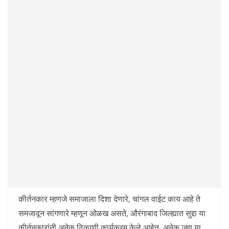
कीर्तनकार म्हणजे समाजाला दिशा देणारे, चांगल वाईट काय आहे ते
समजावून सांगणारे म्हणून ओळख असते, औरंगाबाद जिल्ह्यात सुद्दा या
कीर्तनकारांनी अनेक ठिकाणी कार्यक्रम केले आहेत, अनेक जण या