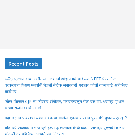
Recent Posts
धर्मेंद्र प्रधान यांचा राजीनामा : विद्यार्थी आंदोलनाचे मोठे यश NEET पेपर लीक
प्रकरणात शिक्षण मंत्र्यांनी घेतली नैतिक जबाबदारी; प्रल्हाद जोशी यांच्याकडे अतिरिक्त
कार्यभार
जंतर-मंतरवर CJP चा जोरदार आंदोलन; महाराष्ट्रातून मोठा सहभाग, धरमेंद्र प्रधान
यांच्या राजीनाम्याची मागणी
महाराष्ट्रात पावसाचा धक्कादायक असमतोल! एकाच राज्यात पूर आणि दुष्काळ एकत्र?
बीडमध्ये खळबळ: विलास घुले हत्या प्रकरणाला वेगळे वळण; खासदार पुत्राची ४ तास
चौकशी तर महिलेच्या दाव्याने नवा ट्विस्ट!