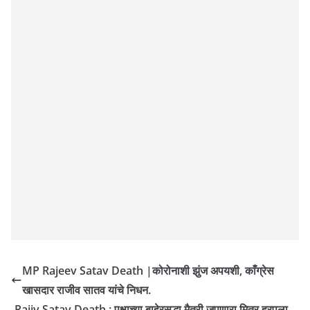
MP Rajeev Satav Death |कोरोनाशी झुंज अपयशी, काँग्रेस
खासदार राजीव सातव यांचे निधन.
Rajiv Satav Death : पक्षाच्या बाहेरसुद्धा मैत्री जपणारा मित्र हरपला