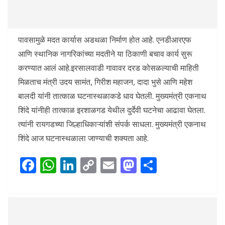
पावसामुळे मदत कार्यास अडथळा निर्माण होत आहे. एनडीआरएफ
आणि स्थानिक नागरिकांच्या मदतीने या ठिकाणी बचाव कार्य सुरू
करण्यात आलं आहे.इरसालवाडी गावावर दरड कोसळल्याची माहिती
मिळताच मंत्री उदय सामंत, गिरीश महाजन, दादा भुसे आणि महेश
बालदी यांनी तात्काळ घटनास्थळाकडे धाव घेतली. मुख्यमंत्री एकनाथ
शिंदे यांनीही तात्काळ इरशाळगड येथील दुर्देवी घटनेचा आढावा घेतला.
त्यांनी रायगडच्या जिल्हाधिकाऱ्यांशी संपर्क साधला. मुख्यमंत्री एकनाथ
शिंदे आज घटनास्थळाला जाण्याची शक्यता आहे.
F
W
Li
C
E
M
S
ac
h
n
o
m
as
h
e
at
k
p
ai
to
ar
b
s
e
y
l
d
e