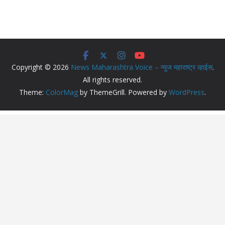
Copyright © 2026
News Maharashtra Voice – न्युज महाराष्ट्र व्हाईस
.
All rights reserved.
Theme:
ColorMag
by ThemeGrill. Powered by
WordPress
.