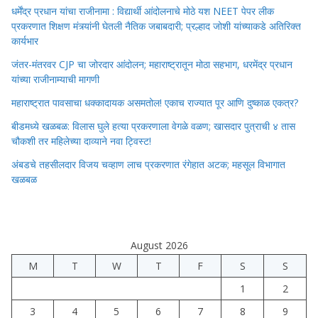
धर्मेंद्र प्रधान यांचा राजीनामा : विद्यार्थी आंदोलनाचे मोठे यश NEET पेपर लीक
प्रकरणात शिक्षण मंत्र्यांनी घेतली नैतिक जबाबदारी; प्रल्हाद जोशी यांच्याकडे अतिरिक्त
कार्यभार
जंतर-मंतरवर CJP चा जोरदार आंदोलन; महाराष्ट्रातून मोठा सहभाग, धरमेंद्र प्रधान
यांच्या राजीनाम्याची मागणी
महाराष्ट्रात पावसाचा धक्कादायक असमतोल! एकाच राज्यात पूर आणि दुष्काळ एकत्र?
बीडमध्ये खळबळ: विलास घुले हत्या प्रकरणाला वेगळे वळण; खासदार पुत्राची ४ तास
चौकशी तर महिलेच्या दाव्याने नवा ट्विस्ट!
अंबडचे तहसीलदार विजय चव्हाण लाच प्रकरणात रंगेहात अटक; महसूल विभागात
खळबळ
August 2026
M
T
W
T
F
S
S
1
2
3
4
5
6
7
8
9