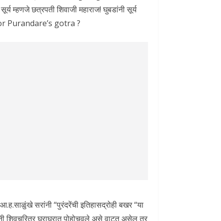
 सूर्य म्हणजे छत्रपती शिवाजी महाराज! घुबडांनी सूर्य
ul or Purandare’s gotra ?
.ह.साळुंखे सरांनी “पुरंदरेंची इतिहासद्रोही बखर “या
ंदरेनी शिवचरित्र घराघरात पोहोचवले असे वाटत असेल तर