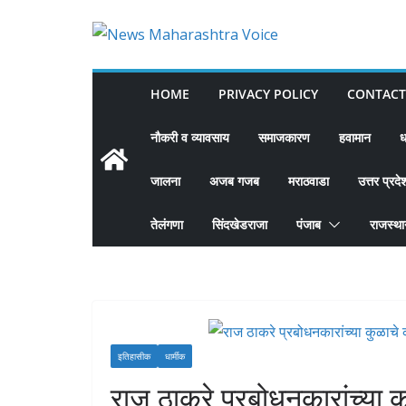
Skip
to
content
HOME
PRIVACY POLICY
CONTACT
नौकरी व व्यावसाय
समाजकारण
हवामान
ध
जालना
अजब गजब
मराठवाडा
उत्तर प्रदे
तेलंगणा
सिंदखेडराजा
पंजाब
राजस्थ
इतिहासीक
धार्मीक
राज ठाकरे प्रबोधनकारांच्या कुळ