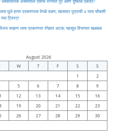
ाचा धक्कादायक असमतोल! एकाच राज्यात पूर आणि दुष्काळ एकत्र?
लास घुले हत्या प्रकरणाला वेगळे वळण; खासदार पुत्राची ४ तास चौकशी
े नवा ट्विस्ट!
विजय चव्हाण लाच प्रकरणात रंगेहात अटक; महसूल विभागात खळबळ
August 2026
T
W
T
F
S
S
1
2
4
5
6
7
8
9
1
12
13
14
15
16
8
19
20
21
22
23
5
26
27
28
29
30