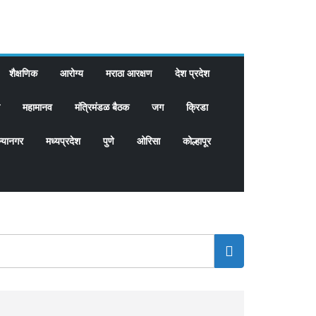
शैक्षणिक
आरोग्य
मराठा आरक्षण
देश प्रदेश
महामानव
मंत्रिमंडळ बैठक
जग
क्रिडा
्यानगर
मध्यप्रदेश
पुणे
ओरिसा
कोल्हापूर