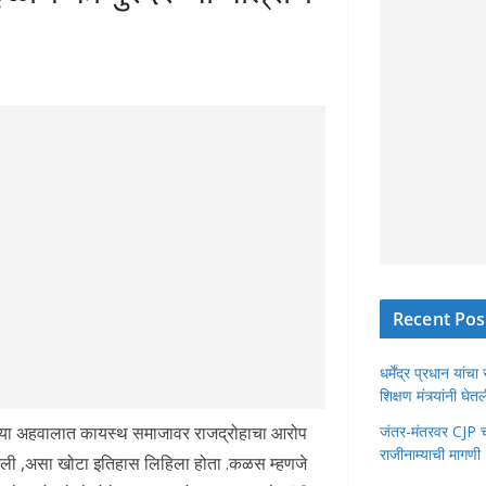
Recent Pos
धर्मेंद्र प्रधान या
शिक्षण मंत्र्यांनी घ
चौथ्या अहवालात कायस्थ समाजावर राजद्रोहाचा आरोप
जंतर-मंतरवर CJP चा 
राजीनाम्याची मागणी
न आली ,असा खोटा इतिहास लिहिला होता .कळस म्हणजे