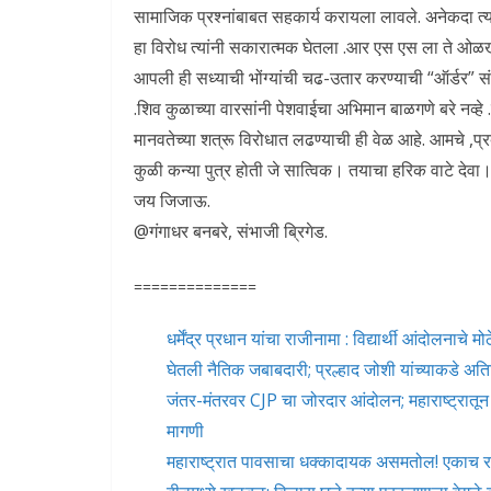
सामाजिक प्रश्नांबाबत सहकार्य करायला लावले. अनेकदा त्या
हा विरोध त्यांनी सकारात्मक घेतला .आर एस एस ला ते ओळखु
आपली ही सध्याची भोंग्यांची चढ-उतार करण्याची “ऑर्डर” सं
.शिव कुळाच्या वारसांनी पेशवाईचा अभिमान बाळगणे बरे नव्ह
मानवतेच्या शत्रू विरोधात लढण्याची ही वेळ आहे. आमचे ,प्रब
कुळी कन्या पुत्र होती जे सात्विक। तयाचा हरिक वाटे देवा
जय जिजाऊ.
@गंगाधर बनबरे, संभाजी ब्रिगेड.
==============
धर्मेंद्र प्रधान यांचा राजीनामा : विद्यार्थी आंदोलनाच
घेतली नैतिक जबाबदारी; प्रल्हाद जोशी यांच्याकडे अति
जंतर-मंतरवर CJP चा जोरदार आंदोलन; महाराष्ट्रातून म
मागणी
महाराष्ट्रात पावसाचा धक्कादायक असमतोल! एकाच रा