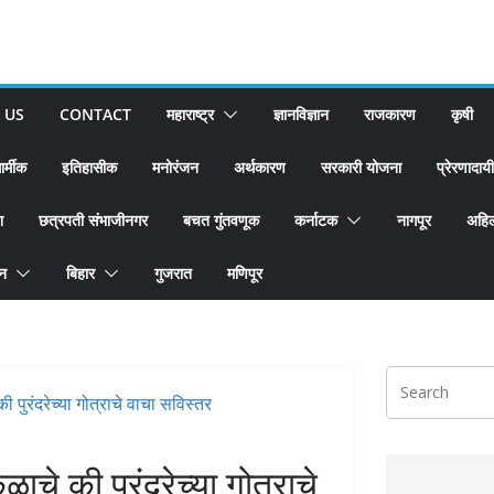
 US
CONTACT
महाराष्ट्र
ज्ञानविज्ञान
राजकारण
कृषी
ार्मीक
इतिहासीक
मनोरंजन
अर्थकारण
सरकारी योजना
प्रेरणादायी
श
छत्रपती संभाजीनगर
बचत गुंतवणूक
कर्नाटक
नागपूर
अहिल
ान
बिहार
गुजरात
मणिपूर
ाचे की पुरंदरेच्या गोत्राचे