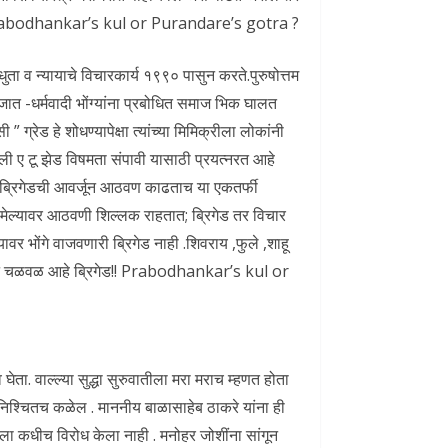
ावे . Prabodhankar’s kul or Purandare’s gotra ?
ंधुता व न्यायाचे विचारकार्य १९९० पासुन करते.पुरुषोत्तम
 जात -धर्मवादी भोंग्यांना प्रबोधित समाज भिक घालत
” ग्रेड हे शोधण्यापेक्षा त्यांच्या मिमिक्रीला लोकांनी
तली ए टू झेड विषमता संपावी यासाठी प्रयत्नरत आहे
 ब्रिगेडची आवर्जून आठवण काढताच या एकतर्फी
 मेल्यावर आठवणी शिल्लक राहतात; ब्रिगेड तर विचार
र भोंगे वाजवणारी ब्रिगेड नाही .शिवराय ,फुले ,शाहू
बोधन चळवळ आहे ब्रिगेड!! Prabodhankar’s kul or
ता. वाल्ल्या सुद्धा सुरुवातीला मरा मराच म्हणत होता
 निश्चितच कळेल . माननीय बाळासाहेब ठाकरे यांना ही
ेडला कधीच विरोध केला नाही . मनोहर जोशींना सांगून