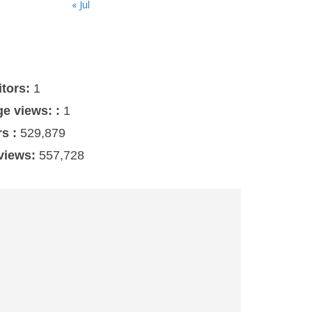
« Jul
s
itors:
1
ge views: :
1
rs :
529,879
 views:
557,728