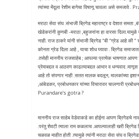
त्यांच्या मेंदूला रेशीम बागेचा विषाणू चावला असे समज
मराठा सेवा संघ .संभाजी ब्रिगेड महाराष्ट्र व देशात समता ,ब
खेडेकरांनी कुणबी -मराठा ,बहुजनांना हा वारसा दिला.यामुळे
नाही. राज ठाकरे यांनी संभाजी ब्रिगेड “बी “ग्रेड आहे की ” सी 
कोनता ग्रेड दिला आहे , याचा शोध घ्यावा . ब्रिगेड समाजा
.तसेही माननीय राजसाहेब ; आपल्या प्रत्येक भाषणात आपण
प्रेमाबद्दल व आठवण काढल्याबद्दल आभार व धन्यवाद .माणूस
आहे तो संपणार नाही .सतत मालक बदलून, मालकांच्या इशाऱ्याव
,आंबेडकर, प्रबोधनकार यांच्या विचारावर चालणारी प्र
Purandare’s gotra ?
माननीय राज साहेब वेडेवाकडे का होईना आपण ब्रिगेडचे नाव घे
.परंतु शेवटी त्याला राम कळलाच .आपल्यालाही खरी ब्रिगेड
चळवळ माहीत होती .त्यामुळे त्यांनी मराठा सेवा संघ व ब्रिग