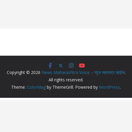
Copyright © 2026
News Maharashtra Voice – न्युज महाराष्ट्र व्हाईस
.
All rights reserved.
Theme:
ColorMag
by ThemeGrill. Powered by
WordPress
.