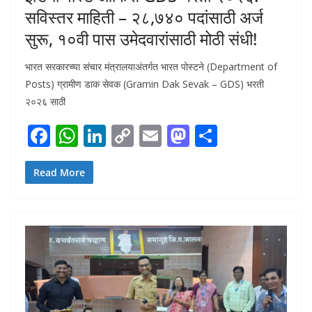
सविस्तर माहिती – २८,७४० पदांसाठी अर्ज
सुरू, १०वी पास उमेदवारांसाठी मोठी संधी!
भारत सरकारच्या संचार मंत्रालयाअंतर्गत भारत पोस्टने (Department of
Posts) ग्रामीण डाक सेवक (Gramin Dak Sevak – GDS) भरती
२०२६ साठी
F
W
Li
C
E
M
S
ac
h
n
o
m
as
h
e
at
k
p
ai
to
ar
Read More
b
s
e
y
l
d
e
o
A
dI
Li
o
o
p
n
n
n
k
p
k