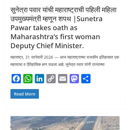
सुनेत्रा पवार यांची महाराष्ट्राची पहिली महिला
उपमुख्यमंत्री म्हणून शपथ |Sunetra
Pawar takes oath as
Maharashtra’s first woman
Deputy Chief Minister.
महाराष्ट्र, 31 जानेवारी 2026 — आज महाराष्ट्राच्या राजकीय इतिहासात एक
महत्वाचा व ऐतिहासिक क्षण घडला आहे. सुनेत्रा पवार यांनी राज्याच्या
F
W
Li
C
E
M
S
ac
h
n
o
m
as
h
e
at
k
p
ai
to
ar
Read More
b
s
e
y
l
d
e
o
A
dI
Li
o
o
p
n
n
n