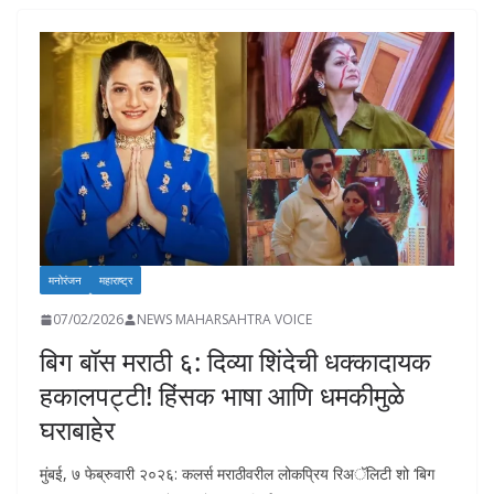
o
A
dI
Li
o
o
p
n
n
n
k
p
k
मनोरंजन
महाराष्ट्र
07/02/2026
NEWS MAHARSAHTRA VOICE
बिग बॉस मराठी ६: दिव्या शिंदेची धक्कादायक
हकालपट्टी! हिंसक भाषा आणि धमकीमुळे
घराबाहेर
मुंबई, ७ फेब्रुवारी २०२६: कलर्स मराठीवरील लोकप्रिय रिअॅलिटी शो ‘बिग