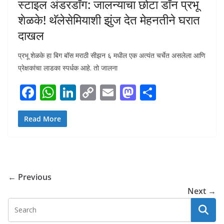
स्टाइल अंडरडॉग: जालन्याचा छोटा डॉन प्रभू
शेळके! थॅलेसेमियाशी झुंज देत मेहनतीने घरात
दाखल
प्रभू शेळके हा बिग बॉस मराठी सीझन ६ मधील एक अत्यंत चर्चेत असलेला आणि
प्रेक्षकांचा लाडका स्पर्धक आहे. तो जालना
F
W
Li
C
E
M
S
ac
h
n
o
m
as
h
e
at
k
p
ai
to
ar
Read More
b
s
e
y
l
d
e
o
A
dI
Li
o
o
p
n
n
n
← Previous
k
p
k
Next →