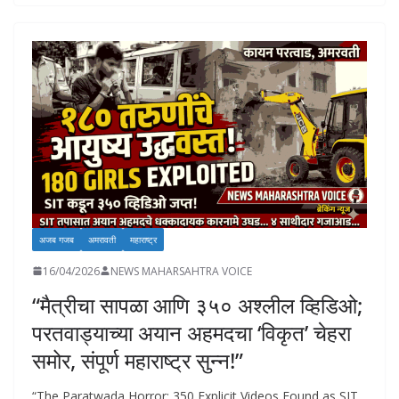
b
s
e
y
l
d
e
o
A
dI
Li
o
o
p
n
n
n
k
p
k
अजब गजब
अमरावती
महाराष्ट्र
16/04/2026
NEWS MAHARSAHTRA VOICE
“मैत्रीचा सापळा आणि ३५० अश्लील व्हिडिओ;
परतवाड्याच्या अयान अहमदचा ‘विकृत’ चेहरा
समोर, संपूर्ण महाराष्ट्र सुन्न!”
“The Paratwada Horror: 350 Explicit Videos Found as SIT