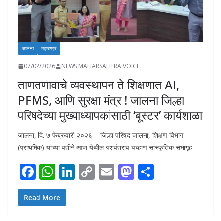
जालना
महाराष्ट्र
07/02/2026
NEWS MAHARSAHTRA VOICE
ताणतणावाचे व्यवस्थापन ते शिक्षणात AI,
PFMS, आणि सुरक्षा मंत्र ! जालना जिल्हा
परिषदेच्या मुख्याध्यापकांसाठी ‘बूस्टर’ कार्यशाळा
जालना, दि. ७ फेब्रुवारी २०२६ – जिल्हा परिषद जालना, शिक्षण विभाग
(प्राथमिक) यांच्या वतीने आज येथील यशवंतराव चव्हाण सांस्कृतिक सभागृह
F
W
Li
C
E
M
S
ac
h
n
o
m
as
h
e
at
k
p
ai
to
ar
Read More
b
s
e
y
l
d
e