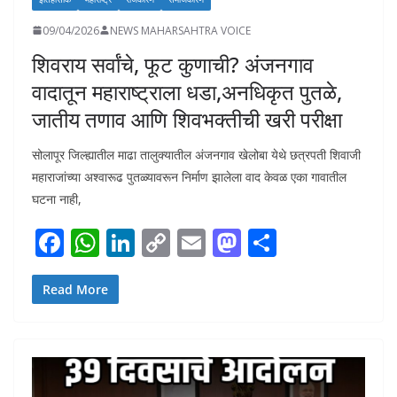
09/04/2026
NEWS MAHARSAHTRA VOICE
शिवराय सर्वांचे, फूट कुणाची? अंजनगाव
वादातून महाराष्ट्राला धडा,अनधिकृत पुतळे,
जातीय तणाव आणि शिवभक्तीची खरी परीक्षा
सोलापूर जिल्ह्यातील माढा तालुक्यातील अंजनगाव खेलोबा येथे छत्रपती शिवाजी
महाराजांच्या अश्वारूढ पुतळ्यावरून निर्माण झालेला वाद केवळ एका गावातील
घटना नाही,
F
W
Li
C
E
M
S
ac
h
n
o
m
as
h
e
at
k
p
ai
to
ar
Read More
b
s
e
y
l
d
e
o
A
dI
Li
o
o
p
n
n
n