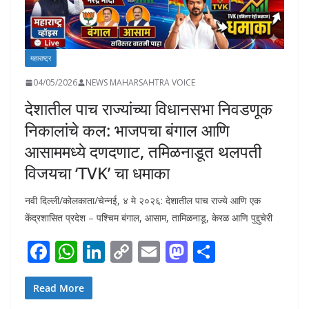
महाराष्ट्र
04/05/2026
NEWS MAHARSAHTRA VOICE
देशातील पाच राज्यांच्या विधानसभा निवडणूक
निकालांचे कल: भाजपचा बंगाल आणि
आसाममध्ये दणदणाट, तमिळनाडूत थलपती
विजयचा ‘TVK’ चा धमाका
नवी दिल्ली/कोलकाता/चेन्नई, ४ मे २०२६: देशातील पाच राज्ये आणि एक
केंद्रशासित प्रदेश – पश्चिम बंगाल, आसाम, तामिळनाडू, केरळ आणि पुद्दुचेरी
F
W
Li
C
E
M
S
ac
h
n
o
m
as
h
e
at
k
p
ai
to
ar
Read More