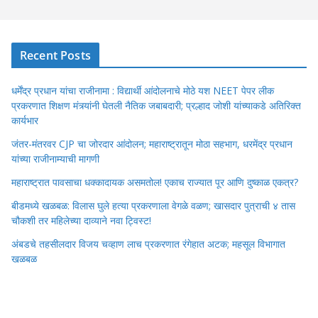
Recent Posts
धर्मेंद्र प्रधान यांचा राजीनामा : विद्यार्थी आंदोलनाचे मोठे यश NEET पेपर लीक
प्रकरणात शिक्षण मंत्र्यांनी घेतली नैतिक जबाबदारी; प्रल्हाद जोशी यांच्याकडे अतिरिक्त
कार्यभार
जंतर-मंतरवर CJP चा जोरदार आंदोलन; महाराष्ट्रातून मोठा सहभाग, धरमेंद्र प्रधान
यांच्या राजीनाम्याची मागणी
महाराष्ट्रात पावसाचा धक्कादायक असमतोल! एकाच राज्यात पूर आणि दुष्काळ एकत्र?
बीडमध्ये खळबळ: विलास घुले हत्या प्रकरणाला वेगळे वळण; खासदार पुत्राची ४ तास
चौकशी तर महिलेच्या दाव्याने नवा ट्विस्ट!
अंबडचे तहसीलदार विजय चव्हाण लाच प्रकरणात रंगेहात अटक; महसूल विभागात
खळबळ