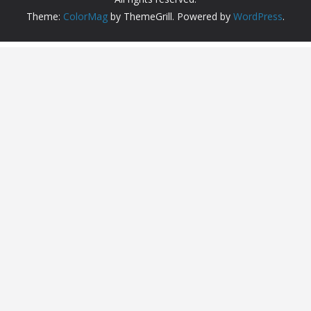
Theme:
ColorMag
by ThemeGrill. Powered by
WordPress
.