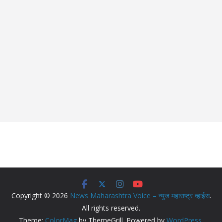
Copyright © 2026
News Maharashtra Voice – न्युज महाराष्ट्र व्हाईस
.
All rights reserved.
Theme:
ColorMag
by ThemeGrill. Powered by
WordPress
.