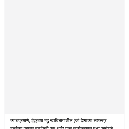
त्याचप्रमाणे, इंदूरच्या महू उपविभागातील (जो देशाच्या सशस्त्र
दलांच्या प्रमुख तळांपैकी एक आहे) एका कार्यक्रमात मध्य प्रदेशचे