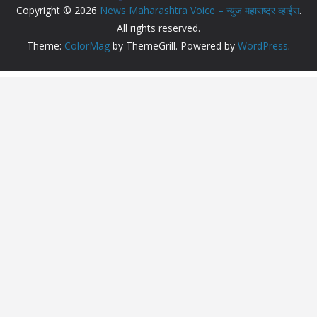
Copyright © 2026
News Maharashtra Voice – न्युज महाराष्ट्र व्हाईस
.
All rights reserved.
Theme:
ColorMag
by ThemeGrill. Powered by
WordPress
.