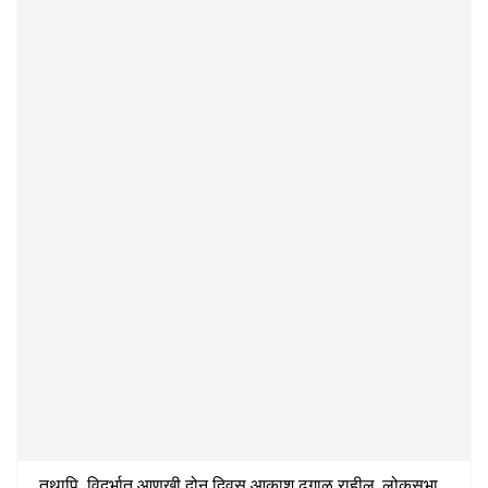
तथापि, विदर्भात आणखी दोन दिवस आकाश ढगाळ राहील. लोकसभा