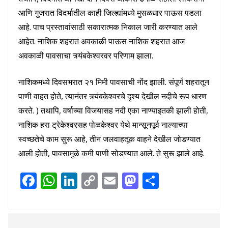
आणि गुजरात विदर्भातील काही जिल्ह्यांमध्ये मुसळधार पाऊस पडला
आहे. पाच प्रस्तावांसाठी सकारात्मक निकाल जारी करण्यात आले
आहेत. नाशिक शहरात अवकाळी पाऊस नाशिक शहरात आज
अवकाळी पावसाचा त्र्यंबकेश्वरवर परिणाम झाला.
नाशिकमध्ये दिवसभरात २१ मिमी पावसाची नोंद झाली. संपूर्ण शहरातून
पाणी वाहत होते, त्यानंतर त्र्यंबकेश्वरचे दृश्य देखील नदीचे रूप धारण
करते. ) तथापि, वर्षाच्या विजयासह नदी एका नाण्याइतकी झाली होती,
नाशिक हरा ट्रेकेश्वरसह पोळकेश्वर येथे मान्सूनपूर्व नाल्याच्या
स्वच्छतेचे काम सुरू आहे, तीन जलवाहतूक वाहने देखील जोडण्यात
आली होती, पावसामुळे कमी पाणी सोडण्यात आले. ते सुरू झाले आहे.
F
W
Li
C
E
M
S
ac
h
n
o
m
as
h
e
at
k
p
ai
to
ar