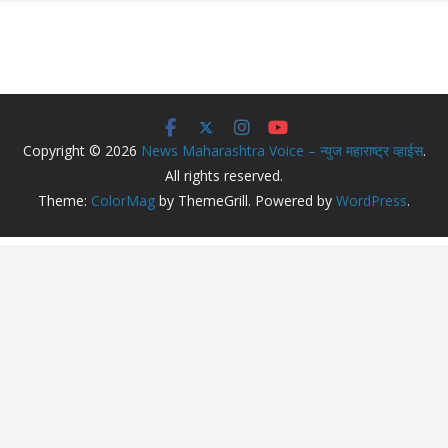
Copyright © 2026
News Maharashtra Voice – न्युज महाराष्ट्र व्हाईस
.
All rights reserved.
Theme:
ColorMag
by ThemeGrill. Powered by
WordPress
.