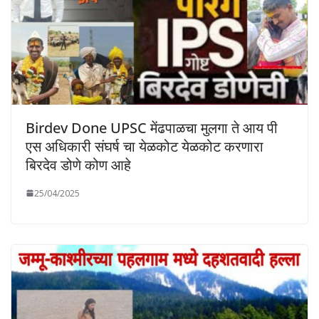
Birdev Done UPSC मेंढपाळचा मुलगा ते आय पी
एस अधिकारी संघर्ष चा येळकोट येळकोट करणारा
बिरदेव डोणे कोण आहे
25/04/2025