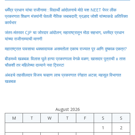
धर्मेंद्र प्रधान यांचा राजीनामा : विद्यार्थी आंदोलनाचे मोठे यश NEET पेपर लीक
प्रकरणात शिक्षण मंत्र्यांनी घेतली नैतिक जबाबदारी; प्रल्हाद जोशी यांच्याकडे अतिरिक्त
कार्यभार
जंतर-मंतरवर CJP चा जोरदार आंदोलन; महाराष्ट्रातून मोठा सहभाग, धरमेंद्र प्रधान
यांच्या राजीनाम्याची मागणी
महाराष्ट्रात पावसाचा धक्कादायक असमतोल! एकाच राज्यात पूर आणि दुष्काळ एकत्र?
बीडमध्ये खळबळ: विलास घुले हत्या प्रकरणाला वेगळे वळण; खासदार पुत्राची ४ तास
चौकशी तर महिलेच्या दाव्याने नवा ट्विस्ट!
अंबडचे तहसीलदार विजय चव्हाण लाच प्रकरणात रंगेहात अटक; महसूल विभागात
खळबळ
August 2026
M
T
W
T
F
S
S
1
2