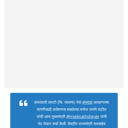
अंतरवाली सराटी (जि. जालना) येथे
#मराठा
आरक्षणाच्या
मागणीसाठी उपोषणास बसलेल्या मनोज जरांगे पाटील
यांची आज मुख्यमंत्री
@mieknathshinde
यांनी
भेट घेऊन चर्चा केली. केंद्रीय राज्यमंत्री रावसाहेब