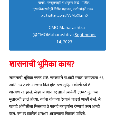
दानवे, महसूलमंत्री राधाकृष्ण विखे- पाटील,
ग्रामविकासमंत्री गिरीश महाजन, उद्योगमंत्री उदय…
pic.twitter.com/iVVMoXLrm0
— CMO Maharashtra
(@CMOMaharashtra)
September
14, 2023
शासनाची भूमिका काय?
शासनाची भूमिका स्पष्ट आहे. सरकारने याआधी मराठा समाजाला १६
आणि १७ टक्के आरक्षण दिलं होतं. पण सुप्रिम कोर्टामध्ये ते
आरक्षण रद्द झालं. जेव्हा आरक्षण रद्द झालं त्यावेळी ३७०० मुलांच्या
मुलाखती झालं होत्या, त्यांना नोकऱ्या देण्याचं धाडसं आम्ही केलं. जे
फायदे ओबीसीला मिळतात ते फायदे मराठ्यांना देण्याचं काम आम्ही
केलं. पण रद्द झालेलं आरक्षण आपल्याला मिळालं पाहिजे,