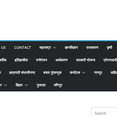
 US
CONTACT
महाराष्ट्र
ज्ञानविज्ञान
राजकारण
कृषी
ार्मीक
इतिहासीक
मनोरंजन
अर्थकारण
सरकारी योजना
प्रेरणादायी
श
छत्रपती संभाजीनगर
बचत गुंतवणूक
कर्नाटक
नागपूर
अहिल
ान
बिहार
गुजरात
मणिपूर