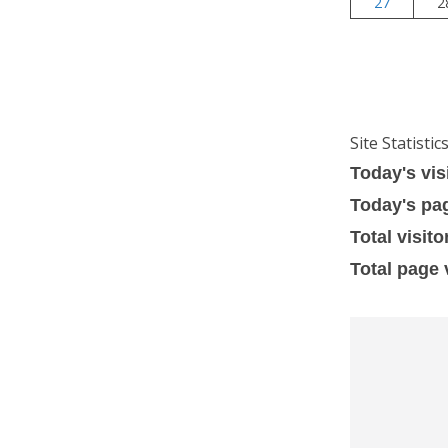
27
2
Site Statistic
Today's vis
Today's pa
Total visito
Total page