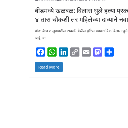
बीडमध्ये खळबळ: विलास घुले हत्या प्र
४ तास चौकशी तर महिलेच्या दाव्याने नवा
बीड: केज तालुक्यातील टाकळी येथील हॉटेल व्यावसायिक विलास घुल
आहे. या
F
W
Li
C
E
M
S
ac
h
n
o
m
as
h
e
at
k
p
ai
to
ar
Read More
b
s
e
y
l
d
e
o
A
dI
Li
o
o
p
n
n
n
k
p
k