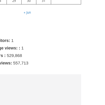
8
29
30
31
« Jun
s
itors:
1
ge views: :
1
rs :
529,868
 views:
557,713