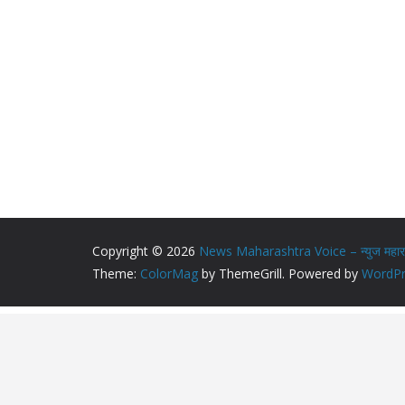
Copyright © 2026
News Maharashtra Voice – न्युज महाराष्
Theme:
ColorMag
by ThemeGrill. Powered by
WordPr