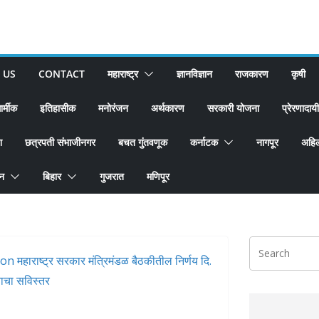
 US
CONTACT
महाराष्ट्र
ज्ञानविज्ञान
राजकारण
कृषी
ार्मीक
इतिहासीक
मनोरंजन
अर्थकारण
सरकारी योजना
प्रेरणादायी
श
छत्रपती संभाजीनगर
बचत गुंतवणूक
कर्नाटक
नागपूर
अहिल
ान
बिहार
गुजरात
मणिपूर