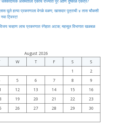
ाचा धक्कादायक असमतोल! एकाच राज्यात पूर आणि दुष्काळ एकत्र?
लास घुले हत्या प्रकरणाला वेगळे वळण; खासदार पुत्राची ४ तास चौकशी
े नवा ट्विस्ट!
विजय चव्हाण लाच प्रकरणात रंगेहात अटक; महसूल विभागात खळबळ
August 2026
T
W
T
F
S
S
1
2
4
5
6
7
8
9
1
12
13
14
15
16
8
19
20
21
22
23
5
26
27
28
29
30