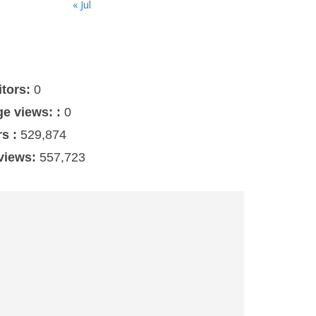
« Jul
s
itors:
0
ge views: :
0
rs :
529,874
 views:
557,723