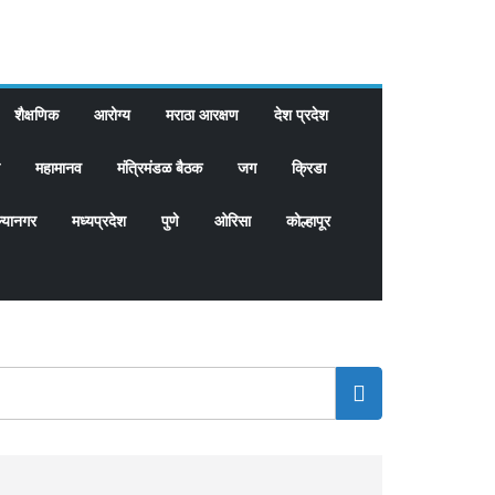
शैक्षणिक
आरोग्य
मराठा आरक्षण
देश प्रदेश
महामानव
मंत्रिमंडळ बैठक
जग
क्रिडा
्यानगर
मध्यप्रदेश
पुणे
ओरिसा
कोल्हापूर