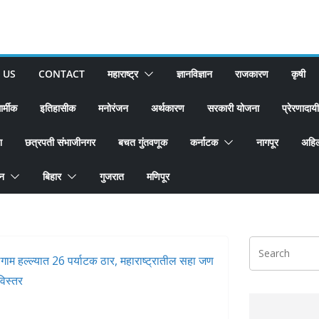
 US
CONTACT
महाराष्ट्र
ज्ञानविज्ञान
राजकारण
कृषी
ार्मीक
इतिहासीक
मनोरंजन
अर्थकारण
सरकारी योजना
प्रेरणादायी
श
छत्रपती संभाजीनगर
बचत गुंतवणूक
कर्नाटक
नागपूर
अहिल
ान
बिहार
गुजरात
मणिपूर