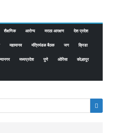
शैक्षणिक
आरोग्य
मराठा आरक्षण
देश प्रदेश
महामानव
मंत्रिमंडळ बैठक
जग
क्रिडा
्यानगर
मध्यप्रदेश
पुणे
ओरिसा
कोल्हापूर