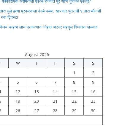
ाचा धक्कादायक असमतोल! एकाच राज्यात पूर आणि दुष्काळ एकत्र?
लास घुले हत्या प्रकरणाला वेगळे वळण; खासदार पुत्राची ४ तास चौकशी
े नवा ट्विस्ट!
विजय चव्हाण लाच प्रकरणात रंगेहात अटक; महसूल विभागात खळबळ
August 2026
T
W
T
F
S
S
1
2
4
5
6
7
8
9
1
12
13
14
15
16
8
19
20
21
22
23
5
26
27
28
29
30