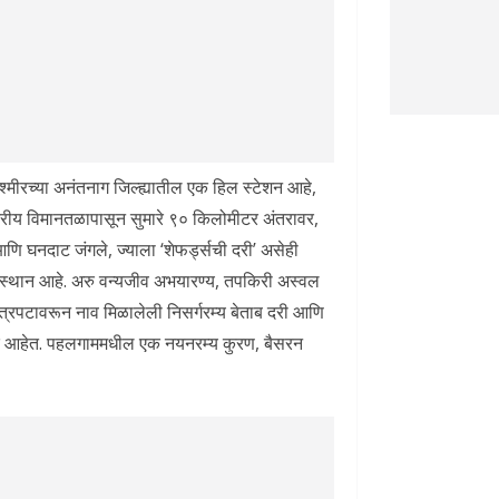
्मीरच्या अनंतनाग जिल्ह्यातील एक हिल स्टेशन आहे,
्ट्रीय विमानतळापासून सुमारे ९० किलोमीटर अंतरावर,
आणि घनदाट जंगले, ज्याला ‘शेफर्ड्सची दरी’ असेही
ीर्थस्थान आहे. अरु वन्यजीव अभयारण्य, तपकिरी अस्वल
ित्रपटावरून नाव मिळालेली निसर्गरम्य बेताब दरी आणि
क आहेत. पहलगाममधील एक नयनरम्य कुरण, बैसरन