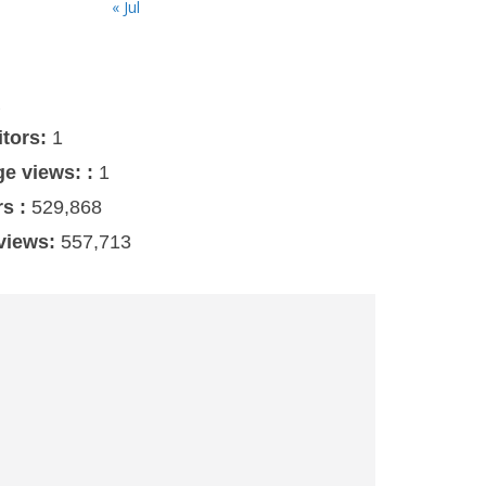
« Jul
s
itors:
1
ge views: :
1
rs :
529,868
 views:
557,713