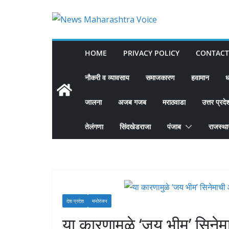
Skip
to
content
HOME
PRIVACY POLICY
CONTACT
नौकरी व व्यावसाय
समाजकारण
हवामान
ध
जालना
अजब गजब
मराठवाडा
उत्तर प्रदे
तेलंगणा
सिंदखेडराजा
पंजाब
राजस्थ
देश प्रदेश
मनोरंजन
या कारणामुळे ‘जय भीम’ सिनेम