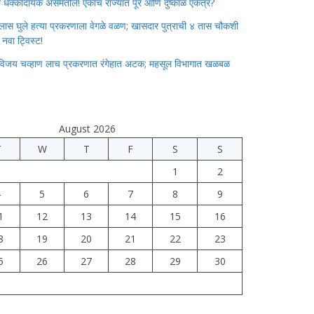
ाचा धक्कादायक असमतोल! एकाच राज्यात पूर आणि दुष्काळ एकत्र?
लास घुले हत्या प्रकरणाला वेगळे वळण; खासदार पुत्राची ४ तास चौकशी
े नवा ट्विस्ट!
विजय चव्हाण लाच प्रकरणात रंगेहात अटक; महसूल विभागात खळबळ
August 2026
T
W
T
F
S
S
1
2
4
5
6
7
8
9
1
12
13
14
15
16
8
19
20
21
22
23
5
26
27
28
29
30