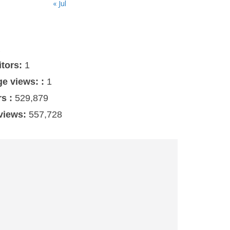
« Jul
s
itors:
1
ge views: :
1
rs :
529,879
 views:
557,728