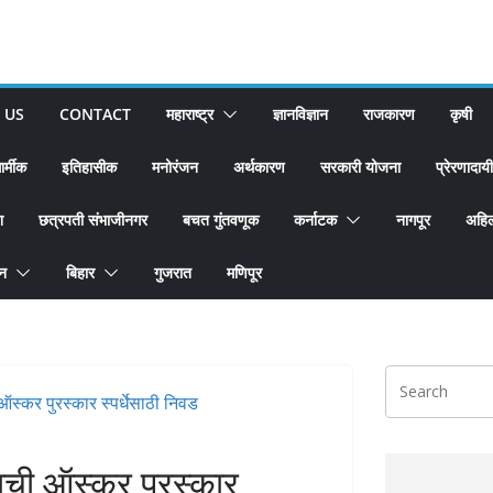
 US
CONTACT
महाराष्ट्र
ज्ञानविज्ञान
राजकारण
कृषी
ार्मीक
इतिहासीक
मनोरंजन
अर्थकारण
सरकारी योजना
प्रेरणादायी
श
छत्रपती संभाजीनगर
बचत गुंतवणूक
कर्नाटक
नागपूर
अहिल
ान
बिहार
गुजरात
मणिपूर
ाची ऑस्कर पुरस्कार