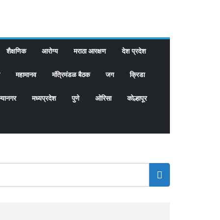
शैक्षणिक
आरोग्य
मराठा आरक्षण
देश प्रदेश
महामानव
मंत्रिमंडळ बैठक
जग
क्रिडा
्यानगर
मध्यप्रदेश
पुणे
ओरिसा
कोल्हापूर