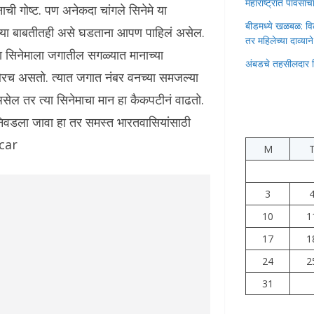
महाराष्ट्रात पावस
नाची गोष्ट. पण अनेकदा चांगले सिनेमे या
बीडमध्ये खळबळ: वि
ांच्या बाबतीतही असे घडताना आपण पाहिलं असेल.
तर महिलेच्या दाव्यान
ेल्या सिनेमाला जगातील सगळ्यात मानाच्या
अंबडचे तहसीलदार 
 औरच असतो. त्यात जगात नंबर वनच्या समजल्या
ेल तर त्या सिनेमाचा मान हा कैकपटीनं वाढतो.
निवडला जावा हा तर समस्त भारतवासियांसाठी
scar
M
3
10
1
17
1
24
2
31