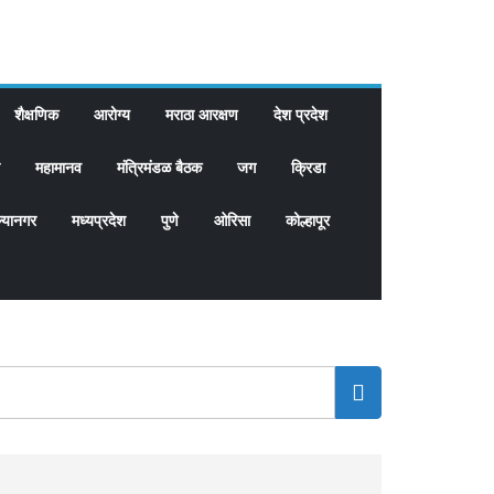
शैक्षणिक
आरोग्य
मराठा आरक्षण
देश प्रदेश
महामानव
मंत्रिमंडळ बैठक
जग
क्रिडा
्यानगर
मध्यप्रदेश
पुणे
ओरिसा
कोल्हापूर