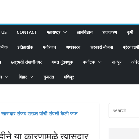
 US
CONTACT
महाराष्ट्र
ज्ञानविज्ञान
राजकारण
कृषी
ार्मीक
इतिहासीक
मनोरंजन
अर्थकारण
सरकारी योजना
प्रेरणादायी
श
छत्रपती संभाजीनगर
बचत गुंतवणूक
कर्नाटक
नागपूर
अहिल
ान
बिहार
गुजरात
मणिपूर
े या कारणामुळे खासदार