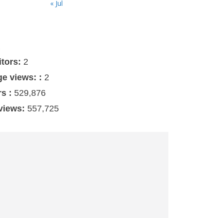
« Jul
s
itors:
2
ge views: :
2
rs :
529,876
 views:
557,725