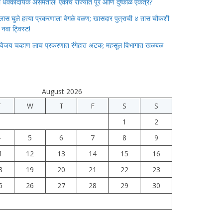
ाचा धक्कादायक असमतोल! एकाच राज्यात पूर आणि दुष्काळ एकत्र?
लास घुले हत्या प्रकरणाला वेगळे वळण; खासदार पुत्राची ४ तास चौकशी
े नवा ट्विस्ट!
विजय चव्हाण लाच प्रकरणात रंगेहात अटक; महसूल विभागात खळबळ
August 2026
T
W
T
F
S
S
1
2
4
5
6
7
8
9
1
12
13
14
15
16
8
19
20
21
22
23
5
26
27
28
29
30