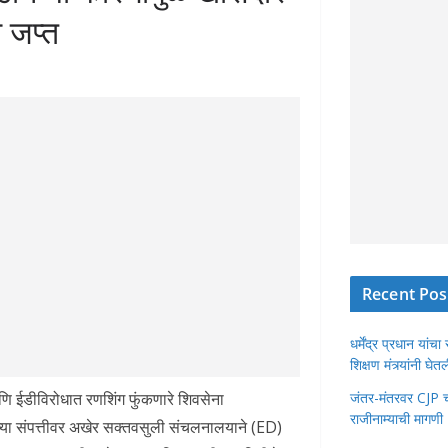
ी जप्त
Recent Pos
धर्मेंद्र प्रधान या
शिक्षण मंत्र्यांनी घ
ि ईडीविरोधात रणशिंग फुंकणारे शिवसेना
जंतर-मंतरवर CJP चा 
राजीनाम्याची मागणी
ा संपत्तीवर अखेर सक्तवसुली संचलनालयाने (ED)