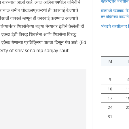
महाराष्ट्रात पावस
त करण्यात आली आहे. त्यात अलिबागमधील जमिनीचे
राचाळ जमीन घोटाळाप्रकरणी ही कारवाई केल्याचे
बीडमध्ये खळबळ: वि
तर महिलेच्या दाव्यान
ीसाठी वापरले म्हणून ही कारवाई करण्यात आल्याचे
ांच्यानंतर शिवसेनेच्या बड्या नेत्यावर ईडीने केलेली ही
अंबडचे तहसीलदार 
एकदा ईडी विरुद्ध शिवसेना आणि शिवसेना विरुद्ध
केक येणाऱ्या प्रतिक्रिया पाहता दिसून येत आहे. (Ed
erty of shiv sena mp sanjay raut
M
3
10
1
17
1
24
2
31