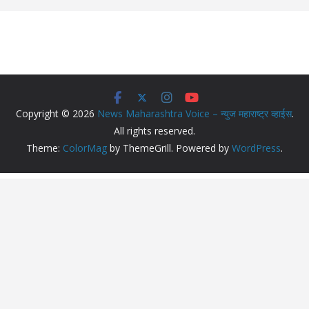
Copyright © 2026
News Maharashtra Voice – न्युज महाराष्ट्र व्हाईस
.
All rights reserved.
Theme:
ColorMag
by ThemeGrill. Powered by
WordPress
.