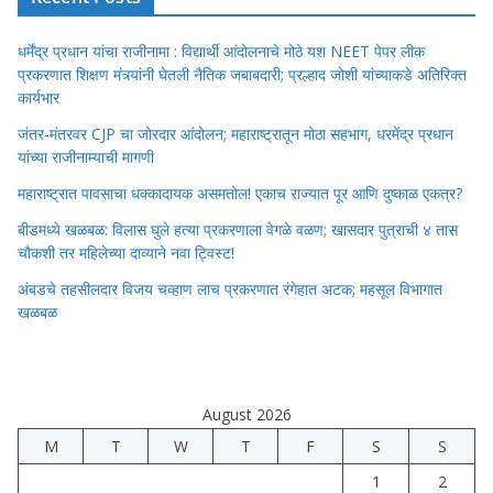
धर्मेंद्र प्रधान यांचा राजीनामा : विद्यार्थी आंदोलनाचे मोठे यश NEET पेपर लीक
प्रकरणात शिक्षण मंत्र्यांनी घेतली नैतिक जबाबदारी; प्रल्हाद जोशी यांच्याकडे अतिरिक्त
कार्यभार
जंतर-मंतरवर CJP चा जोरदार आंदोलन; महाराष्ट्रातून मोठा सहभाग, धरमेंद्र प्रधान
यांच्या राजीनाम्याची मागणी
महाराष्ट्रात पावसाचा धक्कादायक असमतोल! एकाच राज्यात पूर आणि दुष्काळ एकत्र?
बीडमध्ये खळबळ: विलास घुले हत्या प्रकरणाला वेगळे वळण; खासदार पुत्राची ४ तास
चौकशी तर महिलेच्या दाव्याने नवा ट्विस्ट!
अंबडचे तहसीलदार विजय चव्हाण लाच प्रकरणात रंगेहात अटक; महसूल विभागात
खळबळ
August 2026
M
T
W
T
F
S
S
1
2