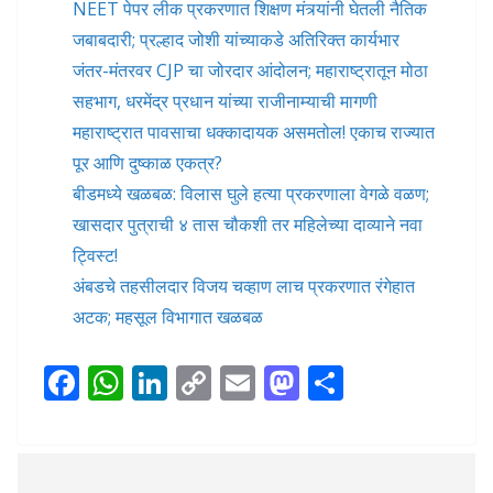
NEET पेपर लीक प्रकरणात शिक्षण मंत्र्यांनी घेतली नैतिक
जबाबदारी; प्रल्हाद जोशी यांच्याकडे अतिरिक्त कार्यभार
जंतर-मंतरवर CJP चा जोरदार आंदोलन; महाराष्ट्रातून मोठा
सहभाग, धरमेंद्र प्रधान यांच्या राजीनाम्याची मागणी
महाराष्ट्रात पावसाचा धक्कादायक असमतोल! एकाच राज्यात
पूर आणि दुष्काळ एकत्र?
बीडमध्ये खळबळ: विलास घुले हत्या प्रकरणाला वेगळे वळण;
खासदार पुत्राची ४ तास चौकशी तर महिलेच्या दाव्याने नवा
ट्विस्ट!
अंबडचे तहसीलदार विजय चव्हाण लाच प्रकरणात रंगेहात
अटक; महसूल विभागात खळबळ
F
W
Li
C
E
M
S
ac
h
n
o
m
as
h
e
at
k
p
ai
to
ar
b
s
e
y
l
d
e