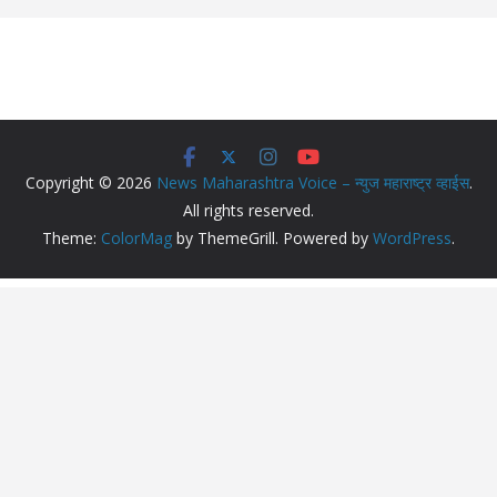
Copyright © 2026
News Maharashtra Voice – न्युज महाराष्ट्र व्हाईस
.
All rights reserved.
Theme:
ColorMag
by ThemeGrill. Powered by
WordPress
.