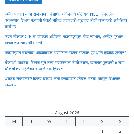
धर्मेंद्र प्रधान यांचा राजीनामा : विद्यार्थी आंदोलनाचे मोठे यश NEET पेपर लीक
प्रकरणात शिक्षण मंत्र्यांनी घेतली नैतिक जबाबदारी; प्रल्हाद जोशी यांच्याकडे अतिरिक्त
कार्यभार
जंतर-मंतरवर CJP चा जोरदार आंदोलन; महाराष्ट्रातून मोठा सहभाग, धरमेंद्र प्रधान
यांच्या राजीनाम्याची मागणी
महाराष्ट्रात पावसाचा धक्कादायक असमतोल! एकाच राज्यात पूर आणि दुष्काळ एकत्र?
बीडमध्ये खळबळ: विलास घुले हत्या प्रकरणाला वेगळे वळण; खासदार पुत्राची ४ तास
चौकशी तर महिलेच्या दाव्याने नवा ट्विस्ट!
अंबडचे तहसीलदार विजय चव्हाण लाच प्रकरणात रंगेहात अटक; महसूल विभागात
खळबळ
August 2026
M
T
W
T
F
S
S
1
2