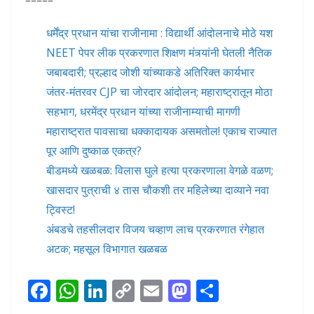
धर्मेंद्र प्रधान यांचा राजीनामा : विद्यार्थी आंदोलनाचे मोठे यश
NEET पेपर लीक प्रकरणात शिक्षण मंत्र्यांनी घेतली नैतिक
जबाबदारी; प्रल्हाद जोशी यांच्याकडे अतिरिक्त कार्यभार
जंतर-मंतरवर CJP चा जोरदार आंदोलन; महाराष्ट्रातून मोठा
सहभाग, धरमेंद्र प्रधान यांच्या राजीनाम्याची मागणी
महाराष्ट्रात पावसाचा धक्कादायक असमतोल! एकाच राज्यात
पूर आणि दुष्काळ एकत्र?
बीडमध्ये खळबळ: विलास घुले हत्या प्रकरणाला वेगळे वळण;
खासदार पुत्राची ४ तास चौकशी तर महिलेच्या दाव्याने नवा
ट्विस्ट!
अंबडचे तहसीलदार विजय चव्हाण लाच प्रकरणात रंगेहात
अटक; महसूल विभागात खळबळ
F
W
Li
C
E
M
S
ac
h
n
o
m
as
h