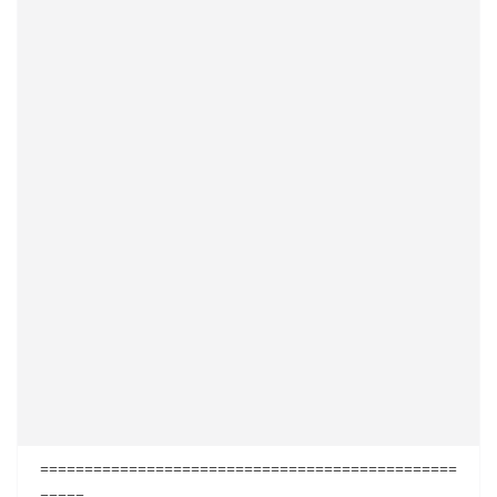
===============================================
=====