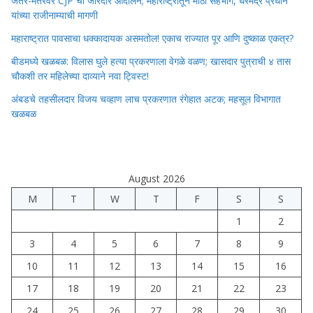
जंतर-मंतरवर CJP चा जोरदार आंदोलन; महाराष्ट्रातून मोठा सहभाग, धरमेंद्र प्रधान
यांच्या राजीनाम्याची मागणी
महाराष्ट्रात पावसाचा धक्कादायक असमतोल! एकाच राज्यात पूर आणि दुष्काळ एकत्र?
बीडमध्ये खळबळ: विलास घुले हत्या प्रकरणाला वेगळे वळण; खासदार पुत्राची ४ तास
चौकशी तर महिलेच्या दाव्याने नवा ट्विस्ट!
अंबडचे तहसीलदार विजय चव्हाण लाच प्रकरणात रंगेहात अटक; महसूल विभागात
खळबळ
August 2026
M
T
W
T
F
S
S
1
2
3
4
5
6
7
8
9
10
11
12
13
14
15
16
17
18
19
20
21
22
23
24
25
26
27
28
29
30