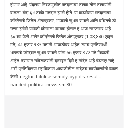
होणार आहे. यंदाच्या निवडणुकीत मतदानाचा टक्का तीन टक्क्यांनी
वाढला. यंदा ६४ टक्के मतदान झाले हाेते. या वाढलेल्या मतदानाचा
काॅंग्रेसचे जितेश अंतापूरकर, भाजपचे सुभाष साबणे आणि वंचितचे डॉ.
उत्तम इंगोले यापैकी काेणाला फायदा हाेणार हे आज समजणार आहे.
३० व्या फेरी अखेर काॅंग्रेसचे जितेश अंतापूरकर (1,08,840 एकूण
मते) 41 हजार 933 मतांनी आघाडीवर आहेत. त्यांचे प्रतिस्पर्धी
भाजपचे उमेदवार सुभाष साबणे यांना 66 हजार 872 मते मिळाली
आहेत. दरम्यान नांदेडकरांनी दाखवून दिले हे नांदेड आहे पंढरपूर नव्हे
अशी प्रतिक्रिया महाविकास आघाडीतील नांदेडचे कार्यकर्त्यांनी व्यक्त
केली. deglur-biloli-assembly-bypolls-result-
nanded-political-news-sml80