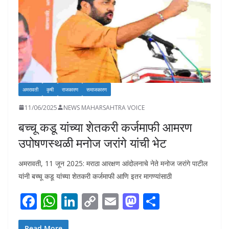
k
p
k
अमरावती
कृषी
राजकारण
समाजकारण
11/06/2025
NEWS MAHARSAHTRA VOICE
बच्चू कडू यांच्या शेतकरी कर्जमाफी आमरण
उपोषणस्थळी मनोज जरांगे यांची भेट
अमरावती, 11 जून 2025: मराठा आरक्षण आंदोलनाचे नेते मनोज जरांगे पाटील
यांनी बच्चू कडू यांच्या शेतकरी कर्जमाफी आणि इतर मागण्यांसाठी
F
W
Li
C
E
M
S
ac
h
n
o
m
as
h
Read More