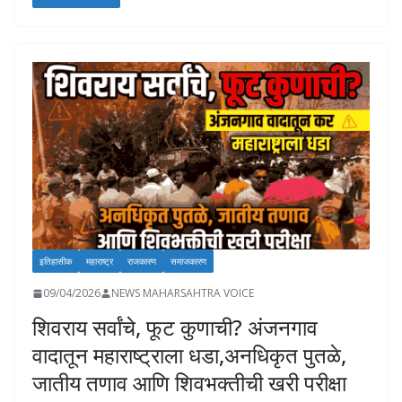
e
at
k
p
ai
to
ar
b
s
e
y
l
d
e
o
A
dI
Li
o
o
p
n
n
n
k
p
k
इतिहासीक
महाराष्ट्र
राजकारण
समाजकारण
09/04/2026
NEWS MAHARSAHTRA VOICE
शिवराय सर्वांचे, फूट कुणाची? अंजनगाव
वादातून महाराष्ट्राला धडा,अनधिकृत पुतळे,
जातीय तणाव आणि शिवभक्तीची खरी परीक्षा