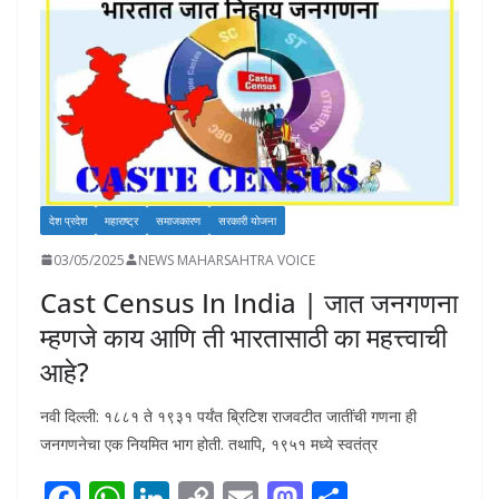
o
p
n
n
n
k
p
k
देश प्रदेश
महाराष्ट्र
समाजकारण
सरकारी योजना
03/05/2025
NEWS MAHARSAHTRA VOICE
Cast Census In India | जात जनगणना
म्हणजे काय आणि ती भारतासाठी का महत्त्वाची
आहे?
नवी दिल्ली: १८८१ ते १९३१ पर्यंत ब्रिटिश राजवटीत जातींची गणना ही
जनगणनेचा एक नियमित भाग होती. तथापि, १९५१ मध्ये स्वतंत्र
F
W
Li
C
E
M
S