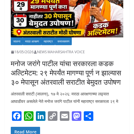
जालना
मराठा आरक्षण
महाराष्ट्र
समाजकारण
18/05/2026
NEWS MAHARSAHTRA VOICE
मनोज जरांगे पाटील यांचा सरकारला कडक
अल्टिमेटम: २९ मेपर्यंत मागण्या पूर्ण न झाल्यास
३० मेपासून अंतरवाली सराटीत बेमुदत उपोषण
अंतरवाली सराटी (जालना), १७ मे २०२६: मराठा आरक्षणाच्या लढ्यात
आघाडीवर असलेले नेते मनोज जरांगे पाटील यांनी महाराष्ट्र सरकारला २९ मे
F
W
Li
C
E
M
S
ac
h
n
o
m
as
h
Read More