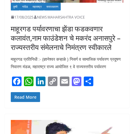
कृषी
नांदेड
महाराष्ट्र
समाजकारण
17/08/2025
NEWS MAHARSAHTRA VOICE
माहूरगड पर्यावरणाचा झेंडा फडकवणार
कलावंत,नाम फाउंडेशन चे मकरंद अनासपुरे –
राज्यस्तरीय संमेलनाचे निमंत्रण स्वीकारले
माहूरगड प्रतिनिधी :- (ज्ञानेश्वर कऱ्हाळे ) निसर्ग व सामाजिक पर्यावरण प्रदूषण
निवारण मंडळ, महाराष्ट्र राज्य आयोजित ९ वे राज्यस्तरीय पर्यावरण
F
W
Li
C
E
M
S
ac
h
n
o
m
as
h
e
at
k
p
ai
to
ar
Read More
b
s
e
y
l
d
e
o
A
dI
Li
o
o
p
n
n
n