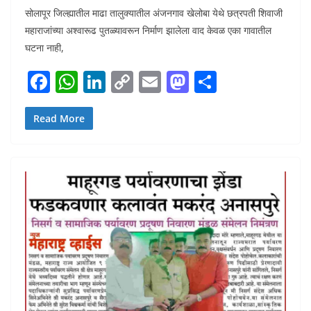
सोलापूर जिल्ह्यातील माढा तालुक्यातील अंजनगाव खेलोबा येथे छत्रपती शिवाजी
महाराजांच्या अश्वारूढ पुतळ्यावरून निर्माण झालेला वाद केवळ एका गावातील
घटना नाही,
F
W
Li
C
E
M
S
ac
h
n
o
m
as
h
e
at
k
p
ai
to
ar
Read More
b
s
e
y
l
d
e
o
A
dI
Li
o
o
p
n
n
n
k
p
k