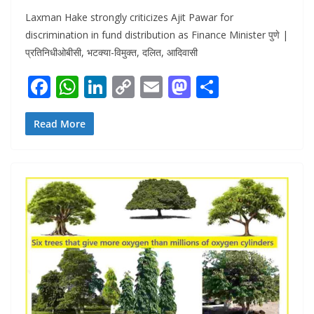
Laxman Hake strongly criticizes Ajit Pawar for
discrimination in fund distribution as Finance Minister पुणे |
प्रतिनिधीओबीसी, भटक्या-विमुक्त, दलित, आदिवासी
F
W
Li
C
E
M
S
ac
h
n
o
m
as
h
e
at
k
p
ai
to
ar
Read More
b
s
e
y
l
d
e
o
A
dI
Li
o
o
p
n
n
n
k
p
k