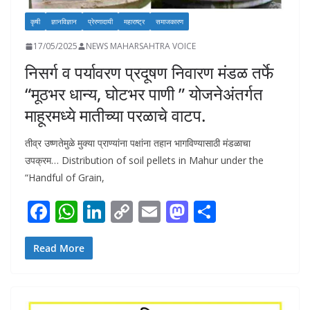
कृषी
ज्ञानविज्ञान
प्रेरणादायी
महाराष्ट्र
समाजकारण
17/05/2025
NEWS MAHARSAHTRA VOICE
निसर्ग व पर्यावरण प्रदूषण निवारण मंडळ तर्फे
“मूठभर धान्य, घोटभर पाणी ” योजनेअंतर्गत
माहूरमध्ये मातीच्या परळाचे वाटप.
तीव्र उष्णतेमुळे मुक्या प्राण्यांना पक्षांना तहान भागविण्यासाठी मंडळाचा
उपक्रम… Distribution of soil pellets in Mahur under the
“Handful of Grain,
F
W
Li
C
E
M
S
ac
h
n
o
m
as
h
e
at
k
p
ai
to
ar
Read More
b
s
e
y
l
d
e
o
A
dI
Li
o