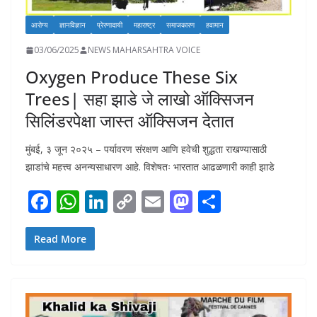
आरोग्य
ज्ञानविज्ञान
प्रेरणादायी
महाराष्ट्र
समाजकारण
हवामान
03/06/2025
NEWS MAHARSAHTRA VOICE
Oxygen Produce These Six
Trees| सहा झाडे जे लाखो ऑक्सिजन
सिलिंडरपेक्षा जास्त ऑक्सिजन देतात
मुंबई, ३ जून २०२५ – पर्यावरण संरक्षण आणि हवेची शुद्धता राखण्यासाठी
झाडांचे महत्त्व अनन्यसाधारण आहे. विशेषतः भारतात आढळणारी काही झाडे
F
W
Li
C
E
M
S
ac
h
n
o
m
as
h
e
at
k
p
ai
to
ar
Read More
b
s
e
y
l
d
e
o
A
dI
Li
o
o
p
n
n
n