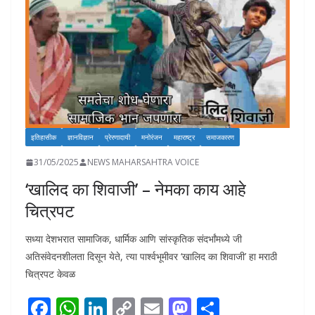
k
p
k
इतिहासीक
ज्ञानविज्ञान
प्रेरणादायी
मनोरंजन
महाराष्ट्र
समाजकारण
31/05/2025
NEWS MAHARSAHTRA VOICE
‘खालिद का शिवाजी’ – नेमका काय आहे
चित्रपट
सध्या देशभरात सामाजिक, धार्मिक आणि सांस्कृतिक संदर्भांमध्ये जी
अतिसंवेदनशीलता दिसून येते, त्या पार्श्वभूमीवर ‘खालिद का शिवाजी’ हा मराठी
चित्रपट केवळ
F
W
Li
C
E
M
S