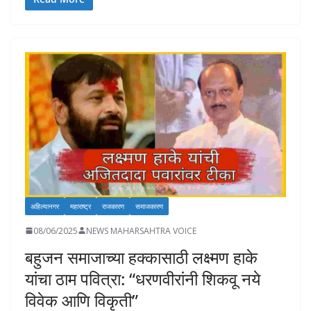
e
at
k
p
ai
to
ar
b
s
e
y
l
d
e
o
A
dI
Li
o
o
p
n
n
n
k
p
k
अहिल्यानगर
महाराष्ट्र
राजकारण
समाजकारण
08/06/2025
NEWS MAHARSAHTRA VOICE
बहुजन समाजाच्या हक्कासाठी लक्ष्मण हाके
यांचा ठाम पवित्रा: “धरणवीरांनी शिकवू नये
विवेक आणि विकृती”