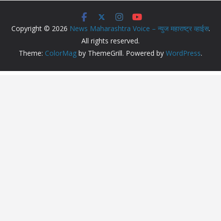
Copyright © 2026
News Maharashtra Voice – न्युज महाराष्ट्र व्हाईस
.
All rights reserved.
Theme:
ColorMag
by ThemeGrill. Powered by
WordPress
.