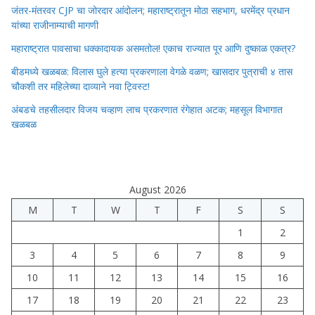
जंतर-मंतरवर CJP चा जोरदार आंदोलन; महाराष्ट्रातून मोठा सहभाग, धरमेंद्र प्रधान
यांच्या राजीनाम्याची मागणी
महाराष्ट्रात पावसाचा धक्कादायक असमतोल! एकाच राज्यात पूर आणि दुष्काळ एकत्र?
बीडमध्ये खळबळ: विलास घुले हत्या प्रकरणाला वेगळे वळण; खासदार पुत्राची ४ तास
चौकशी तर महिलेच्या दाव्याने नवा ट्विस्ट!
अंबडचे तहसीलदार विजय चव्हाण लाच प्रकरणात रंगेहात अटक; महसूल विभागात
खळबळ
August 2026
M
T
W
T
F
S
S
1
2
3
4
5
6
7
8
9
10
11
12
13
14
15
16
17
18
19
20
21
22
23