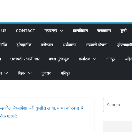
 US
CONTACT
महाराष्ट्र
ज्ञानविज्ञान
राजकारण
कृषी
ार्मीक
इतिहासीक
मनोरंजन
अर्थकारण
सरकारी योजना
प्रेरणादायी
श
छत्रपती संभाजीनगर
बचत गुंतवणूक
कर्नाटक
नागपूर
अहिल
ान
बिहार
गुजरात
मणिपूर