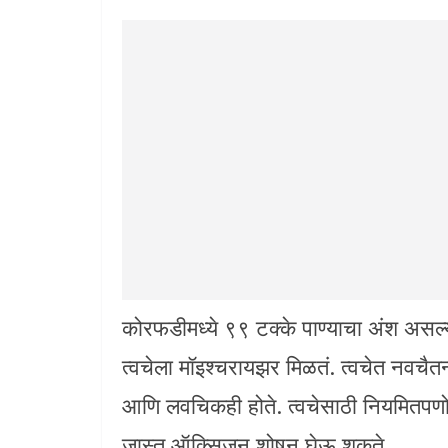
कोरफडीमध्ये ९९ टक्के पाण्याचा अंश असल्
त्वचेला मॉइश्चरायझर मिळतं. त्वचेत नवचैत
आणि लवचिकही होते. त्वचेसाठी नियमितपणो
जास्त ऑक्सिजन शोषून घेऊ शकते.