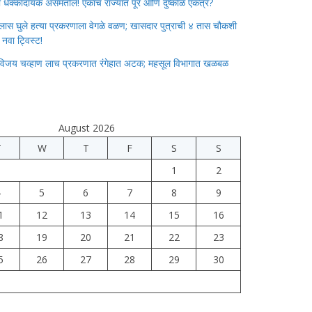
ाचा धक्कादायक असमतोल! एकाच राज्यात पूर आणि दुष्काळ एकत्र?
लास घुले हत्या प्रकरणाला वेगळे वळण; खासदार पुत्राची ४ तास चौकशी
े नवा ट्विस्ट!
विजय चव्हाण लाच प्रकरणात रंगेहात अटक; महसूल विभागात खळबळ
August 2026
T
W
T
F
S
S
1
2
4
5
6
7
8
9
1
12
13
14
15
16
8
19
20
21
22
23
5
26
27
28
29
30