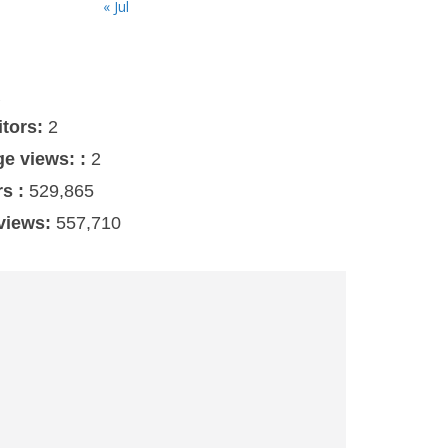
« Jul
s
itors:
2
ge views: :
2
rs :
529,865
 views:
557,710