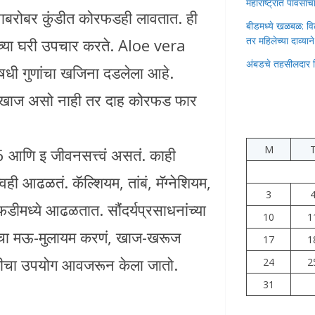
महाराष्ट्रात पावस
पाबरोबर कुंडीत कोरफडही लावतात. ही
बीडमध्ये खळबळ: वि
तर महिलेच्या दाव्यान
्या घरी उपचार करते. Aloe vera
अंबडचे तहसीलदार 
ी गुणांचा खजिना दडलेला आहे.
ची, खाज असो नाही तर दाह कोरफड फार
M
 6 आणि इ जीवनसत्त्वं असतं. काही
वही आढळतं. कॅल्शियम, तांबं, मॅग्नेशियम,
3
ीमध्ये आढळतात. सौंदर्यप्रसाधनांच्या
10
1
चा मऊ-मुलायम करणं, खाज-खरूज
17
1
फडीचा उपयोग आवजरून केला जातो.
24
2
31