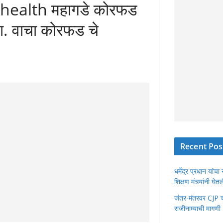
 health महागडे कोरफड
ावा. वाचा कोरफड चे
Recent Pos
धर्मेंद्र प्रधान या
शिक्षण मंत्र्यांनी घ
जंतर-मंतरवर CJP चा 
राजीनाम्याची मागणी