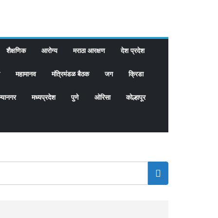
शैक्षणिक
आरोग्य
मराठा आरक्षण
देश प्रदेश
महामानव
मंत्रिमंडळ बैठक
जग
क्रिडा
्यानगर
मध्यप्रदेश
पुणे
ओरिसा
कोल्हापूर