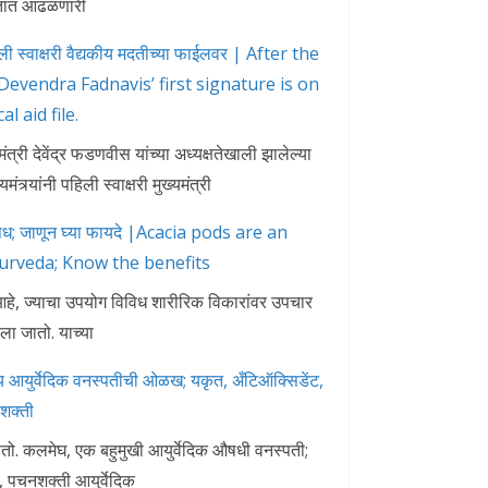
रतात आढळणारी
िली स्वाक्षरी वैद्यकीय मदतीच्या फाईलवर | After the
evendra Fadnavis’ first signature is on
l aid file.
मंत्री देवेंद्र फडणवीस यांच्या अध्यक्षतेखाली झालेल्या
मंत्र्यांनी पहिली स्वाक्षरी मुख्यमंत्री
चे औषध; जाणून घ्या फायदे |Acacia pods are an
urveda; Know the benefits
ध आहे, ज्याचा उपयोग विविध शारीरिक विकारांवर उपचार
ला जातो. याच्या
युर्वेदिक वनस्पतीची ओळख; यकृत, अँटिऑक्सिडेंट,
शक्ती
ातो. कलमेघ, एक बहुमुखी आयुर्वेदिक औषधी वनस्पती;
 पचनशक्ती आयुर्वेदिक