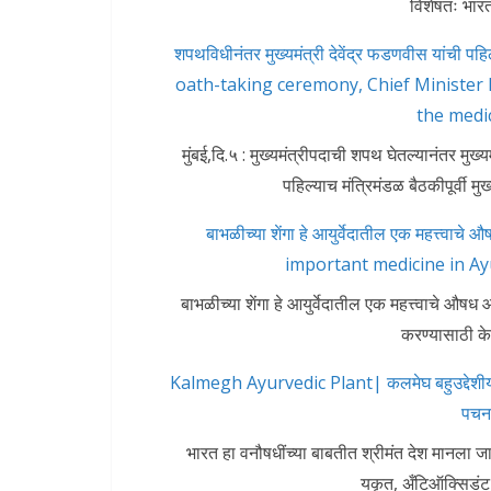
विशेषतः भा
शपथविधीनंतर मुख्यमंत्री देवेंद्र फडणवीस यांची पह
oath-taking ceremony, Chief Minister D
the medica
मुंबई,दि.५ : मुख्यमंत्रीपदाची शपथ घेतल्यानंतर मुख्य
पहिल्याच मंत्रिमंडळ बैठकीपूर्वी मुख्य
बाभळीच्या शेंगा हे आयुर्वेदातील एक महत्त्वा
important medicine in Ay
बाभळीच्या शेंगा हे आयुर्वेदातील एक महत्त्वाचे औष
करण्यासाठी के
Kalmegh Ayurvedic Plant| कलमेघ बहुउद्देशीय आ
पचन
भारत हा वनौषधींच्या बाबतीत श्रीमंत देश मानला ज
यकृत, अँटिऑक्सिडंट,