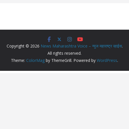
Copyright © 2026
News Maharashtra Voice – न्युज महाराष्ट्र व्हाईस
.
All rights reserved.
Theme:
ColorMag
by ThemeGrill. Powered by
WordPress
.