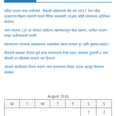
धर्मेंद्र प्रधान यांचा राजीनामा : विद्यार्थी आंदोलनाचे मोठे यश NEET पेपर लीक
प्रकरणात शिक्षण मंत्र्यांनी घेतली नैतिक जबाबदारी; प्रल्हाद जोशी यांच्याकडे अतिरिक्त
कार्यभार
जंतर-मंतरवर CJP चा जोरदार आंदोलन; महाराष्ट्रातून मोठा सहभाग, धरमेंद्र प्रधान
यांच्या राजीनाम्याची मागणी
महाराष्ट्रात पावसाचा धक्कादायक असमतोल! एकाच राज्यात पूर आणि दुष्काळ एकत्र?
बीडमध्ये खळबळ: विलास घुले हत्या प्रकरणाला वेगळे वळण; खासदार पुत्राची ४ तास
चौकशी तर महिलेच्या दाव्याने नवा ट्विस्ट!
अंबडचे तहसीलदार विजय चव्हाण लाच प्रकरणात रंगेहात अटक; महसूल विभागात
खळबळ
August 2026
M
T
W
T
F
S
S
1
2