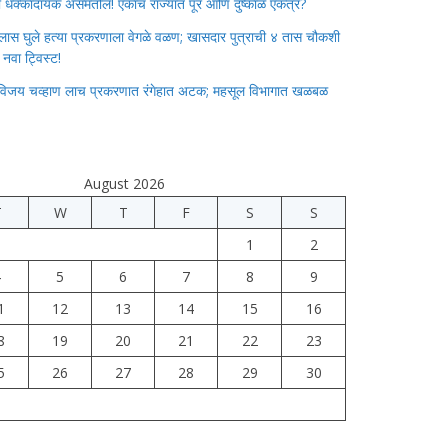
ाचा धक्कादायक असमतोल! एकाच राज्यात पूर आणि दुष्काळ एकत्र?
लास घुले हत्या प्रकरणाला वेगळे वळण; खासदार पुत्राची ४ तास चौकशी
े नवा ट्विस्ट!
विजय चव्हाण लाच प्रकरणात रंगेहात अटक; महसूल विभागात खळबळ
August 2026
T
W
T
F
S
S
1
2
4
5
6
7
8
9
1
12
13
14
15
16
8
19
20
21
22
23
5
26
27
28
29
30