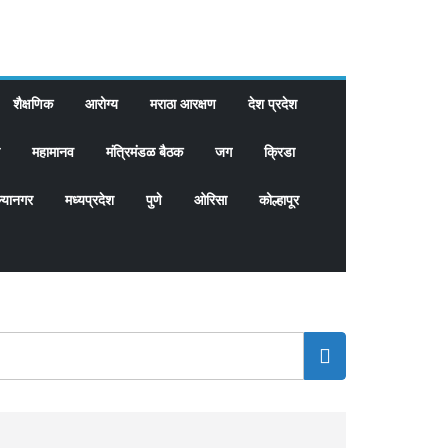
शैक्षणिक
आरोग्य
मराठा आरक्षण
देश प्रदेश
महामानव
मंत्रिमंडळ बैठक
जग
क्रिडा
्यानगर
मध्यप्रदेश
पुणे
ओरिसा
कोल्हापूर