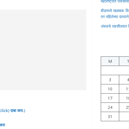
महाराष्ट्रात पावस
बीडमध्ये खळबळ: वि
तर महिलेच्या दाव्यान
अंबडचे तहसीलदार 
M
3
10
1
17
1
24
2
(click) दाबा करा.)
31
 करा