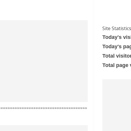
Site Statistic
Today's vis
Today's pa
Total visito
Total page
======================================