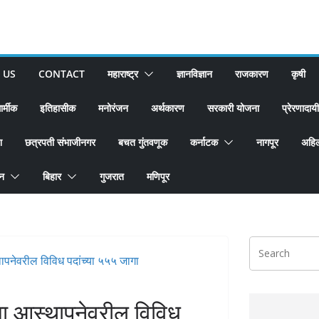
 US
CONTACT
महाराष्ट्र
ज्ञानविज्ञान
राजकारण
कृषी
ार्मीक
इतिहासीक
मनोरंजन
अर्थकारण
सरकारी योजना
प्रेरणादायी
श
छत्रपती संभाजीनगर
बचत गुंतवणूक
कर्नाटक
नागपूर
अहिल
ान
बिहार
गुजरात
मणिपूर
या आस्थापनेवरील विविध