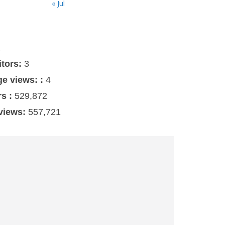
« Jul
s
itors:
3
ge views: :
4
rs :
529,872
 views:
557,721