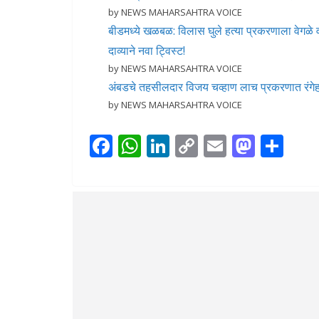
by NEWS MAHARSAHTRA VOICE
बीडमध्ये खळबळ: विलास घुले हत्या प्रकरणाला वेगळे
दाव्याने नवा ट्विस्ट!
by NEWS MAHARSAHTRA VOICE
अंबडचे तहसीलदार विजय चव्हाण लाच प्रकरणात रं
by NEWS MAHARSAHTRA VOICE
F
W
Li
C
E
M
S
ac
h
n
o
m
as
h
e
at
k
p
ai
to
ar
b
s
e
y
l
d
e
o
A
dI
Li
o
o
p
n
n
n
k
p
k