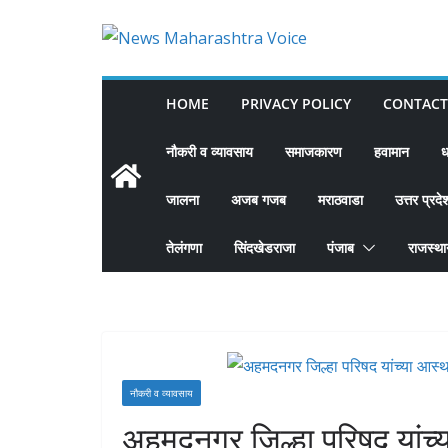
Skip
to
content
HOME
PRIVACY POLICY
CONTACT
नौकरी व व्यावसाय
समाजकारण
हवामान
ध
जालना
अजब गजब
मराठवाडा
उत्तर प्रदे
तेलंगणा
सिंदखेडराजा
पंजाब
राजस्थ
नौकरी व व्यावसाय
अहमदनगर जिल्हा परिषद यांच्