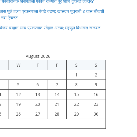
ाचा धक्कादायक असमतोल! एकाच राज्यात पूर आणि दुष्काळ एकत्र?
लास घुले हत्या प्रकरणाला वेगळे वळण; खासदार पुत्राची ४ तास चौकशी
े नवा ट्विस्ट!
विजय चव्हाण लाच प्रकरणात रंगेहात अटक; महसूल विभागात खळबळ
August 2026
T
W
T
F
S
S
1
2
4
5
6
7
8
9
1
12
13
14
15
16
8
19
20
21
22
23
5
26
27
28
29
30