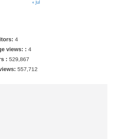
« Jul
s
itors:
4
ge views: :
4
rs :
529,867
 views:
557,712