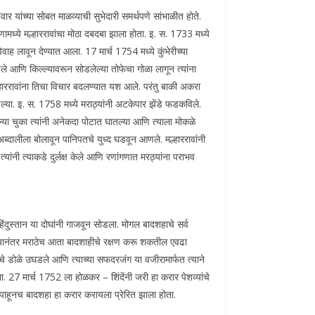
वार यांच्या सोबत माळव्याची सुभेदारी समर्थपणे सांभाळीत होते.
रणामध्ये मल्हाररावांचा मोठा दबदबा झाला होता. इ. स. 1733 मध्ये
िवाह लावून देण्यात आला. 17 मार्च 1754 मध्ये कुंभेरीच्या
ले आणि किल्ल्यावरून सोडलेल्या तोफेचा गोळा लागून त्यांना
्हाररावांना तिचा विचार बदलण्यात यश आले. परंतु बाकी अकरा
डल्या. इ. स. 1758 मध्ये मराठ्यांनी अटकेपार झेंडे फडकविले.
ल्या चुका त्यांनी अनेकदा पोटात घातल्या आणि त्याला मोकळे
अब्दालीला बोलावून पानिपतचे युध्द घडवून आणले. मल्हाररावांनी
त्यांनी त्याकडे दुर्लक्ष केले आणि रणांगणात मरठ्यांना पराभव
हिंदुस्तान या दोघांनी गाजवून सोडला. मोगल बादशहाचे सर्व
ल्यानंतर मराठेच आता बादशाहीचे रक्षण करू शकतील एवढा
याचे डोळे उघडले आणि त्याच्या सफदरजंग या वजीरामार्फत त्याने
ा. 27 मार्च 1752 ला होळकर – शिंदेंनी जरी हा करार पेशव्यांचे
य पाहूनच बादशहा हा करार करायला प्रेरित झाला होता.