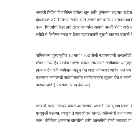
जयाजी शिंदेंचा बिजोसिंगने केलेला खून आणि कुंभेरच्या लढ्यात खंडेरा
होळकरांत जरी वैमनस्य निर्माण झाले असले तरी मराठी साम्राज्याच्या हित
केला. ‘शिंदयांशी मैत्र होते तोवर पेशव्यांना आमची धास्ती होती.’ असे स
तरीही ते किल्मिष मनात न ठेवता मल्हाररावांनी बुराडी घाटावर दत्ताज
पानिपतच्या युध्दापूर्वीच 13 मार्च 1760 रोजी मल्हाररावांनी अब्दाल
तोवर भाऊसाहेब पेशवेच उत्तरेत यायला निघाल्याने नजीबाच्या आग्रहा
होळकर ऐन वेळी रणमैदान सोडून गेले असा त्यांच्यावर आक्षेप आहे पण आ
मल्हारराव सायंकाळी साडेपाचपर्यंत रणमैदानावरच झुंजत होते व त्या
पाठवले होते हे सप्रमाण सिध्द केले आहे.
परावाचे शल्य मनामध्ये बोचत असतानाच, आणखी एक दुःखद धक्का बसला
मृत्युमुखी पडल्या. त्यामुळे ते आणखीनच खचले. अहिल्येची राजक
स्वतः मोहिमेवर असताना दौलतीची आणि खाजगीची दोन्ही जबाबदा-या अह