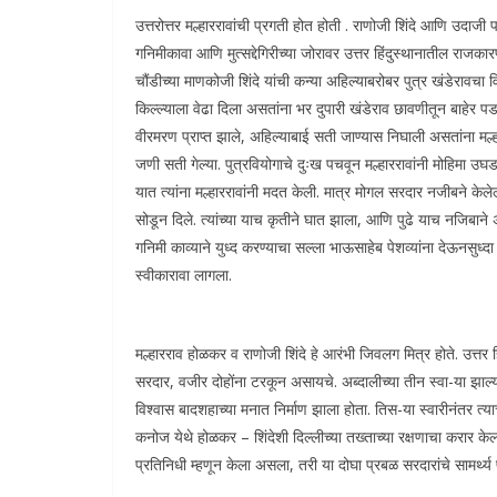
उत्तरोत्तर मल्हाररावांची प्रगती होत होती . राणोजी शिंदे आणि उदाजी प
गनिमीकावा आणि मुत्सद्देगिरीच्या जोरावर उत्तर हिंदुस्थानातील राजका
चौंडीच्या माणकोजी शिंदे यांची कन्या अहिल्याबरोबर पुत्र खंडेरावचा व
किल्ल्याला वेढा दिला असतांना भर दुपारी खंडेराव छावणीतून बाहेर पड
वीरमरण प्राप्त झाले, अहिल्याबाई सती जाण्यास निघाली असतांना मल
जणी सती गेल्या. पुत्रवियोगाचे दुःख पचवून मल्हाररावांनी मोहिमा उघ
यात त्यांना मल्हाररावांनी मदत केली. मात्र मोगल सरदार नजीबने केले
सोडून दिले. त्यांच्या याच कृतीने घात झाला, आणि पुढे याच नजिबाने 
गनिमी काव्याने युध्द करण्याचा सल्ला भाऊसाहेब पेशव्यांना देऊनसुध्दा 
स्वीकारावा लागला.
मल्हारराव होळकर व राणोजी शिंदे हे आरंभी जिवलग मित्र होते. उत्तर 
सरदार, वजीर दोहोंना टरकून असायचे. अब्दालीच्या तीन स्वा-या झा
विश्वास बादशहाच्या मनात निर्माण झाला होता. तिस-या स्वारीनंतर त्
कनोज येथे होळकर – शिंदेशी दिल्लीच्या तख्ताच्या रक्षणाचा करार केल
प्रतिनिधी म्हणून केला असला, तरी या दोघा प्रबळ सरदारांचे सामर्थ्