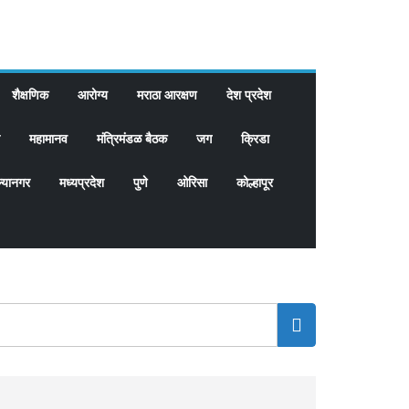
शैक्षणिक
आरोग्य
मराठा आरक्षण
देश प्रदेश
महामानव
मंत्रिमंडळ बैठक
जग
क्रिडा
्यानगर
मध्यप्रदेश
पुणे
ओरिसा
कोल्हापूर