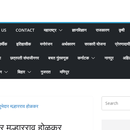
 US
CONTACT
महाराष्ट्र
ज्ञानविज्ञान
राजकारण
कृषी
ार्मीक
इतिहासीक
मनोरंजन
अर्थकारण
सरकारी योजना
प्रेरणादायी
श
छत्रपती संभाजीनगर
बचत गुंतवणूक
कर्नाटक
नागपूर
अहिल
ान
बिहार
गुजरात
मणिपूर
दार मल्हारराव होळकर