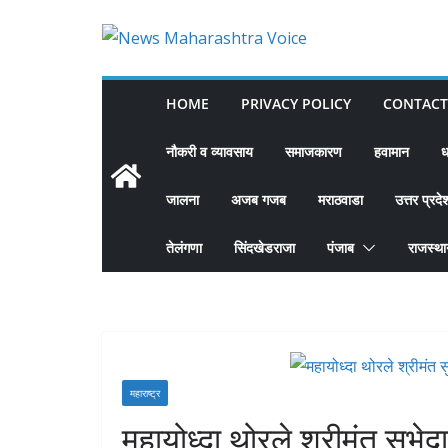
Skip
to
content
HOME
PRIVACY POLICY
CONTACT
नौकरी व व्यावसाय
समाजकारण
हवामान
ध
जालना
अजब गजब
मराठवाडा
उत्तर प्रदे
तेलंगणा
सिंदखेडराजा
पंजाब
राजस्थ
महाराष्ट्र
महायोध्दा थोरले श्रीमंत सुभे