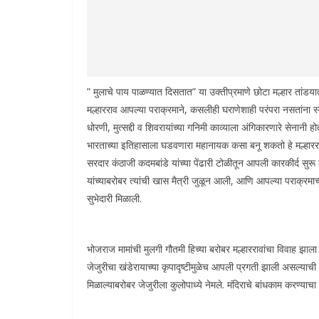
” मुलाचे पाय पाळण्यात दिसतात” या उक्तीप्रमाणे छोटा मल्हार तांडय
मल्हारराव आपल्या पराक्रमाने, कसलीही घराणेशाही परंपरा नसतांना स्
धोरणी, मुत्सद्दी व शिवरायांच्या गनिमी काव्याला अंगिकारणारे सेनान
भारताच्या इतिहासाला घडवणारा महानायक कसा बनू शकतो हे मल्हारराव
सरदार कंठाजी कदमबांडे यांच्या पेंढारी टोळीतून आपली कारकीर्द सुर
यांच्याबरोबर त्यांची खास मैत्री जुळून आली, आणि आपल्या पराक्रमाच्
सुभेदारी मिळाली.
भोजराज मामांची मुलगी गौतमी हिच्या बरोबर मल्हाररावांचा विवाह झाला 
जेजुरीचा खंडेरायाच्या कृपादृष्टीमुळेच आपली प्रगती झाली असल्याची मल्
मिळाल्याबरोबर जेजुरीला कुलोपाध्ये नेमले. मंदिराचे बांधकाम करण्याच