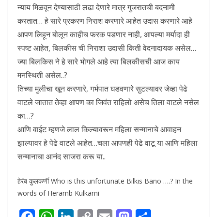
न्याय मिळवून देण्यासाठी लढा देणारे मात्र गुजरातची बदनामी
करतात… हे सारे प्रकरण निराश करणारे आहेत उदास करणारे आहे
आपण लिहून बोलून काहीच फरक पडणार नाही, आपल्या मर्यादा ही
स्पष्ट आहेत, बिलकीस ची निराशा उदासी किती वेदनादायक असेल…
ज्या बिलकिस ने हे सारे भोगले आहे त्या बिलकीसची आज काय
मनस्थिती असेल..?
तिच्या मुलीचा खून करणारे, गर्भपात घडवणारे सुटल्यावर जेव्हा पेढे
वाटले जातात तेव्हा आपण का जिवंत राहिलो असेच तिला वाटले नसेल
का…?
आणि वाईट म्हणजे लाल किल्यावरून महिला सन्मानाचे आवाहन
झाल्यावर हे पेढे वाटले आहेत…चला आपणही पेढे वाटू या आणि महिला
सन्मानाचा आनंद साजरा करू या..
हेरंब कुलकर्णी Who is this unfortunate Bilkis Bano ….? In the
words of Heramb Kulkarni
F
W
Li
C
E
M
S