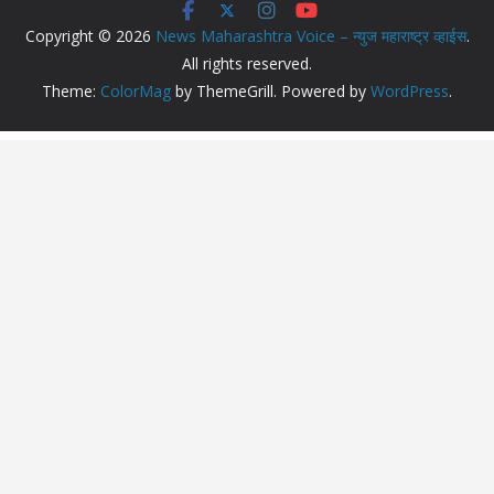
Copyright © 2026
News Maharashtra Voice – न्युज महाराष्ट्र व्हाईस
.
All rights reserved.
Theme:
ColorMag
by ThemeGrill. Powered by
WordPress
.