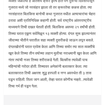
व्यक्ती जळाल्या हे अतिशय क्रूर कृत्य होते पण दुसऱ्या दिवसापासून
गुजरात मध्ये जो नरसंहार झाला तो तर क्रूरतेचा कळस होता. त्या
नरसंहारात बिलकिस बानोची कथा गुजरात मधील अत्याचारांचा चेहरा
ठरावा अशी प्रतिनिधिक कहाणी होती. सर्व राष्ट्रीय आंतरराष्ट्रीय
माध्यमाने तिची दखल घेतली होती. बिलकिस अवघ्या २१ वर्षांची होती.
तिच्या घरात एकूण सर्वमिळून १३ व्यक्ती होत्या. दंगल सुरू झाल्यानंतर
जीवाच्या भीतीने घरातील सहा व्यक्ती दुसरीकडे जाऊन लपून बसले.
दंगलखोरांनी घरात प्रवेश केला आणि तिच्या समोर त्या सात व्यक्तींचे
खून केले तिच्या तीन वर्षाच्या लहान मुलीचा नराधमानी खून केला आणि
नंतर त्यांची नजर तिच्या शरीराकडे गेली. बिल्कीस त्यावेळी पाच
महिन्यांची गरोदर होती. तिच्यावर अनेकांनी बलात्कार केला. त्या
बलात्कारात तिची अक्षरश: शुद्ध हरपली व नग्न अवस्थेत ती ३ तास
पडून राहिली. तिला जाग आली, तेव्हा घरात कोणीच नव्हते…त्यावेळी
तिचा गर्भ ही पडून गेला.