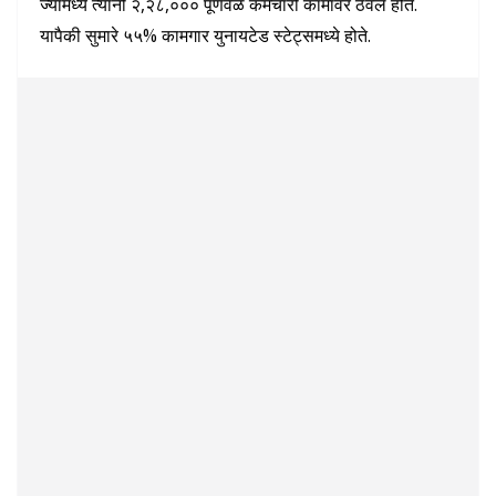
ज्यामध्ये त्यांनी २,२८,००० पूर्णवेळ कर्मचारी कामावर ठेवले होते.
यापैकी सुमारे ५५% कामगार युनायटेड स्टेट्समध्ये होते.