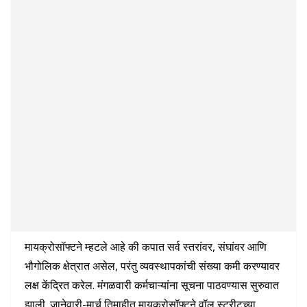
मायक्रोसॉफ्टने म्हटले आहे की कपात सर्व स्तरांवर, संघांवर आणि
भौगोलिक क्षेत्रात असेल, परंतु व्यवस्थापकांची संख्या कमी करण्यावर
लक्ष केंद्रित करेल. मंगळवारी कर्मचाऱ्यांना सूचना पाठवण्यास सुरुवात
झाली. जानेवारी-मार्च तिमाहीत मायक्रोसॉफ्टने वॉल स्ट्रीटच्या