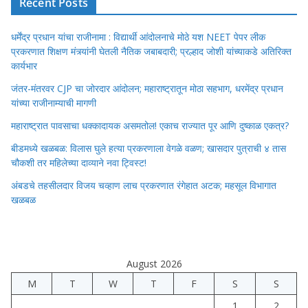
Recent Posts
धर्मेंद्र प्रधान यांचा राजीनामा : विद्यार्थी आंदोलनाचे मोठे यश NEET पेपर लीक
प्रकरणात शिक्षण मंत्र्यांनी घेतली नैतिक जबाबदारी; प्रल्हाद जोशी यांच्याकडे अतिरिक्त
कार्यभार
जंतर-मंतरवर CJP चा जोरदार आंदोलन; महाराष्ट्रातून मोठा सहभाग, धरमेंद्र प्रधान
यांच्या राजीनाम्याची मागणी
महाराष्ट्रात पावसाचा धक्कादायक असमतोल! एकाच राज्यात पूर आणि दुष्काळ एकत्र?
बीडमध्ये खळबळ: विलास घुले हत्या प्रकरणाला वेगळे वळण; खासदार पुत्राची ४ तास
चौकशी तर महिलेच्या दाव्याने नवा ट्विस्ट!
अंबडचे तहसीलदार विजय चव्हाण लाच प्रकरणात रंगेहात अटक; महसूल विभागात
खळबळ
August 2026
M
T
W
T
F
S
S
1
2