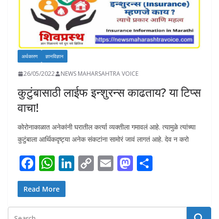
अर्थकारण
ज्ञानविज्ञान
26/05/2022
NEWS MAHARSAHTRA VOICE
कुटुंबासाठी लाईफ इन्शुरन्स काढताय? या टिप्स
वाचा!
कोरोनाकाळात अनेकांनी घरातील कर्त्या व्यक्तीला गमावलं आहे. त्यामुळे त्यांच्या
कुटुंबाला आर्थिकदृष्ट्या अनेक संकटांना सामोरं जावं लागतं आहे. देव न करो
F
W
Li
C
E
M
S
ac
h
n
o
m
as
h
e
at
k
p
ai
to
ar
Read More
b
s
e
y
l
d
e