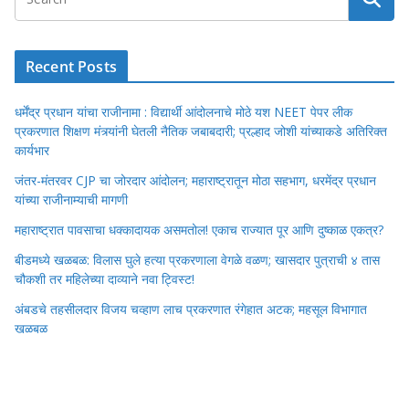
o
A
dI
Li
o
o
p
n
n
n
k
p
k
Recent Posts
धर्मेंद्र प्रधान यांचा राजीनामा : विद्यार्थी आंदोलनाचे मोठे यश NEET पेपर लीक
प्रकरणात शिक्षण मंत्र्यांनी घेतली नैतिक जबाबदारी; प्रल्हाद जोशी यांच्याकडे अतिरिक्त
कार्यभार
जंतर-मंतरवर CJP चा जोरदार आंदोलन; महाराष्ट्रातून मोठा सहभाग, धरमेंद्र प्रधान
यांच्या राजीनाम्याची मागणी
महाराष्ट्रात पावसाचा धक्कादायक असमतोल! एकाच राज्यात पूर आणि दुष्काळ एकत्र?
बीडमध्ये खळबळ: विलास घुले हत्या प्रकरणाला वेगळे वळण; खासदार पुत्राची ४ तास
चौकशी तर महिलेच्या दाव्याने नवा ट्विस्ट!
अंबडचे तहसीलदार विजय चव्हाण लाच प्रकरणात रंगेहात अटक; महसूल विभागात
खळबळ