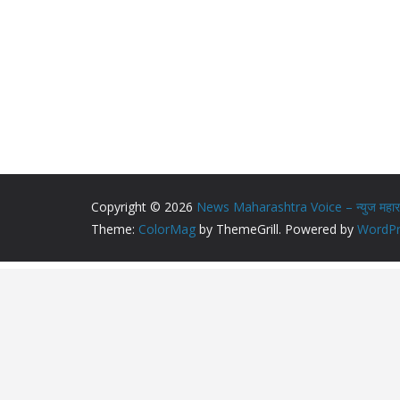
Copyright © 2026
News Maharashtra Voice – न्युज महाराष्
Theme:
ColorMag
by ThemeGrill. Powered by
WordPr