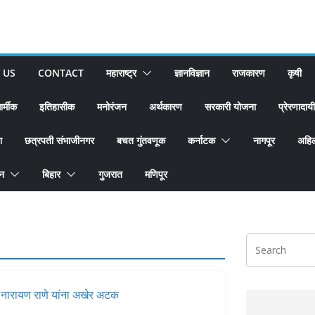
 US
CONTACT
महाराष्ट्र
ज्ञानविज्ञान
राजकारण
कृषी
ार्मीक
इतिहासीक
मनोरंजन
अर्थकारण
सरकारी योजना
प्रेरणादायी
श
छत्रपती संभाजीनगर
बचत गुंतवणूक
कर्नाटक
नागपूर
अहिल
ान
बिहार
गुजरात
मणिपूर