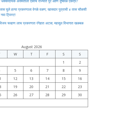
ाचा धक्कादायक असमतोल! एकाच राज्यात पूर आणि दुष्काळ एकत्र?
लास घुले हत्या प्रकरणाला वेगळे वळण; खासदार पुत्राची ४ तास चौकशी
े नवा ट्विस्ट!
विजय चव्हाण लाच प्रकरणात रंगेहात अटक; महसूल विभागात खळबळ
August 2026
T
W
T
F
S
S
1
2
4
5
6
7
8
9
1
12
13
14
15
16
8
19
20
21
22
23
5
26
27
28
29
30