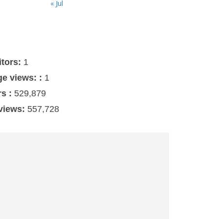
« Jul
s
itors:
1
ge views: :
1
rs :
529,879
 views:
557,728