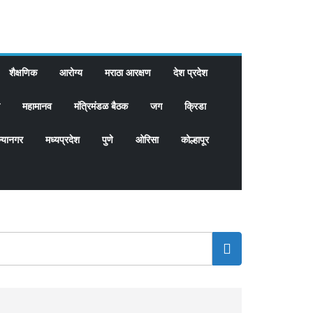
शैक्षणिक
आरोग्य
मराठा आरक्षण
देश प्रदेश
महामानव
मंत्रिमंडळ बैठक
जग
क्रिडा
्यानगर
मध्यप्रदेश
पुणे
ओरिसा
कोल्हापूर