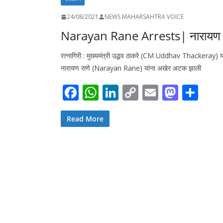
24/08/2021
NEWS MAHARSAHTRA VOICE
Narayan Rane Arrests| नारायण र
रत्नागिरी : मुख्यमंत्री उद्धव ठाकरे (CM Uddhav Thackeray) यांन
नारायण राणे (Narayan Rane) यांना अखेर अटक झाली
F
W
Li
C
E
M
S
ac
h
n
o
m
as
h
e
at
k
p
ai
to
ar
Read More
b
s
e
y
l
d
e
o
A
dI
Li
o
o
p
n
n
n
k
p
k