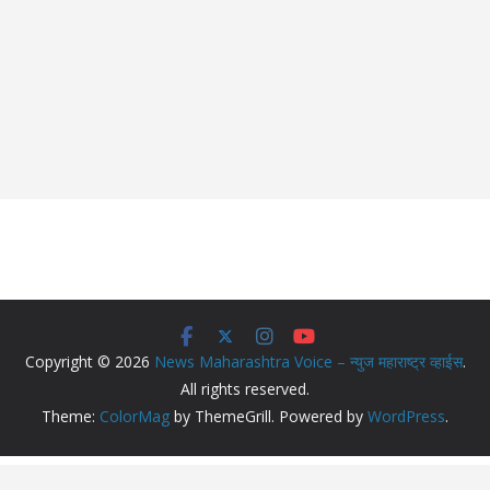
Copyright © 2026
News Maharashtra Voice – न्युज महाराष्ट्र व्हाईस
.
All rights reserved.
Theme:
ColorMag
by ThemeGrill. Powered by
WordPress
.