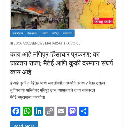
ज्ञानविज्ञान
देश प्रदेश
धार्मीक
मणिपूर
राजकारण
30/07/2023
NEWS MAHARSAHTRA VOICE
काय आहे मणिपूर हिंसाचार प्रकरण; का
जळतय राज्य; मैतेई आणि कुकी दरम्यान संघर्ष
काय आहे
हे आहे कुकी व मेईतेई आणि जमातींमधील संघर्षाचे कारण ? मैतेई ट्राईब
युनियनच्या याचिकेवर मणिपूर उच्च न्यायालयाने राज्य सरकारला
मैतेई समुदायाला जमातीचा
F
W
Li
C
E
M
S
ac
h
n
o
m
as
h
Read More