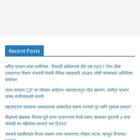
Recent Posts
धर्मेंद्र प्रधान यांचा राजीनामा : विद्यार्थी आंदोलनाचे मोठे यश NEET पेपर लीक
प्रकरणात शिक्षण मंत्र्यांनी घेतली नैतिक जबाबदारी; प्रल्हाद जोशी यांच्याकडे अतिरिक्त
कार्यभार
जंतर-मंतरवर CJP चा जोरदार आंदोलन; महाराष्ट्रातून मोठा सहभाग, धरमेंद्र प्रधान
यांच्या राजीनाम्याची मागणी
महाराष्ट्रात पावसाचा धक्कादायक असमतोल! एकाच राज्यात पूर आणि दुष्काळ एकत्र?
बीडमध्ये खळबळ: विलास घुले हत्या प्रकरणाला वेगळे वळण; खासदार पुत्राची ४ तास
चौकशी तर महिलेच्या दाव्याने नवा ट्विस्ट!
अंबडचे तहसीलदार विजय चव्हाण लाच प्रकरणात रंगेहात अटक; महसूल विभागात