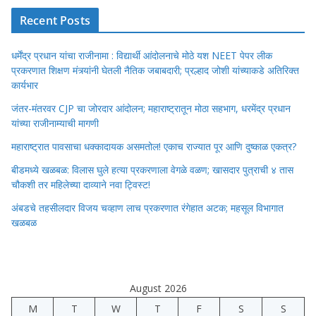
Recent Posts
धर्मेंद्र प्रधान यांचा राजीनामा : विद्यार्थी आंदोलनाचे मोठे यश NEET पेपर लीक
प्रकरणात शिक्षण मंत्र्यांनी घेतली नैतिक जबाबदारी; प्रल्हाद जोशी यांच्याकडे अतिरिक्त
कार्यभार
जंतर-मंतरवर CJP चा जोरदार आंदोलन; महाराष्ट्रातून मोठा सहभाग, धरमेंद्र प्रधान
यांच्या राजीनाम्याची मागणी
महाराष्ट्रात पावसाचा धक्कादायक असमतोल! एकाच राज्यात पूर आणि दुष्काळ एकत्र?
बीडमध्ये खळबळ: विलास घुले हत्या प्रकरणाला वेगळे वळण; खासदार पुत्राची ४ तास
चौकशी तर महिलेच्या दाव्याने नवा ट्विस्ट!
अंबडचे तहसीलदार विजय चव्हाण लाच प्रकरणात रंगेहात अटक; महसूल विभागात
खळबळ
August 2026
M
T
W
T
F
S
S