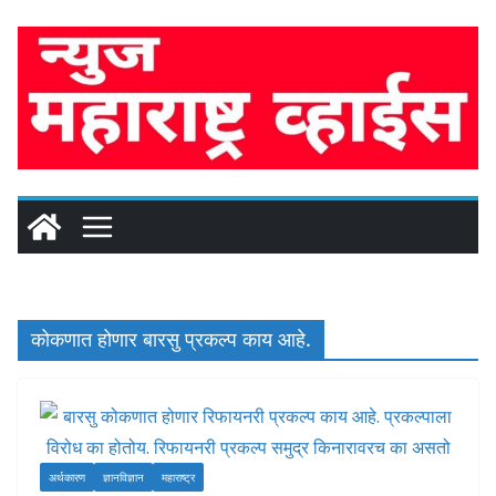
Skip
to
content
कोकणात होणार बारसु प्रकल्प काय आहे.
अर्थकारण
ज्ञानविज्ञान
महाराष्ट्र