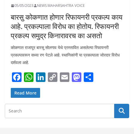
05/05/2023
NEWS MAHARSAHTRA VOICE
बारसु कोकणात होणार रिफायनरी प्रकल्प काय
आहे. प्रकल्पाला विरोध का होतोय. रिफायनरी
प्रकल्प समुद्र किनारावरच का असतो
कोकणात राजापूर बारसू सोलगाव येथे प्रस्तावित असलेल्या रिफायनरी
प्रकल्पावरून सध्या रण पेटले आहे. स्थानिकांनी या प्रकल्पाला जोरदार विरोध
दर्शवला आहे.
F
W
Li
C
E
M
S
ac
h
n
o
m
as
h
e
at
k
p
ai
to
ar
Read More
b
s
e
y
l
d
e
o
A
dI
Li
o
o
p
n
n
n