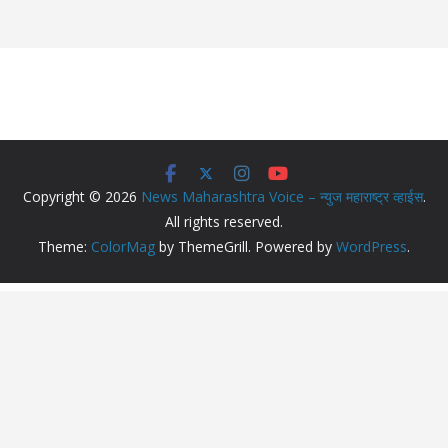
Copyright © 2026
News Maharashtra Voice – न्युज महाराष्ट्र व्हाईस
.
All rights reserved.
Theme:
ColorMag
by ThemeGrill. Powered by
WordPress
.