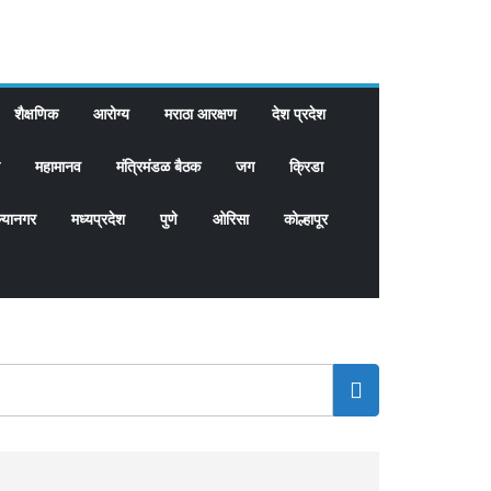
शैक्षणिक
आरोग्य
मराठा आरक्षण
देश प्रदेश
महामानव
मंत्रिमंडळ बैठक
जग
क्रिडा
्यानगर
मध्यप्रदेश
पुणे
ओरिसा
कोल्हापूर