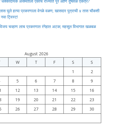
ाचा धक्कादायक असमतोल! एकाच राज्यात पूर आणि दुष्काळ एकत्र?
लास घुले हत्या प्रकरणाला वेगळे वळण; खासदार पुत्राची ४ तास चौकशी
े नवा ट्विस्ट!
विजय चव्हाण लाच प्रकरणात रंगेहात अटक; महसूल विभागात खळबळ
August 2026
T
W
T
F
S
S
1
2
4
5
6
7
8
9
1
12
13
14
15
16
8
19
20
21
22
23
5
26
27
28
29
30