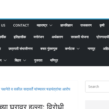
 US
CONTACT
महाराष्ट्र
ज्ञानविज्ञान
राजकारण
कृषी
ार्मीक
इतिहासीक
मनोरंजन
अर्थकारण
सरकारी योजना
प्रेरणादायी
श
छत्रपती संभाजीनगर
बचत गुंतवणूक
कर्नाटक
नागपूर
अहिल
ान
बिहार
गुजरात
मणिपूर
च्या घरावर हल्ला; विरोधी