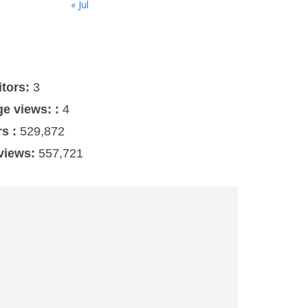
« Jul
s
itors:
3
ge views: :
4
rs :
529,872
 views:
557,721