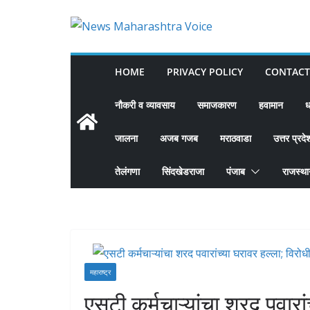
Skip
to
content
HOME
PRIVACY POLICY
CONTACT
नौकरी व व्यावसाय
समाजकारण
हवामान
ध
जालना
अजब गजब
मराठवाडा
उत्तर प्रदे
तेलंगणा
सिंदखेडराजा
पंजाब
राजस्थ
महाराष्ट्र
एसटी कर्मचाऱ्यांचा शरद पवारां