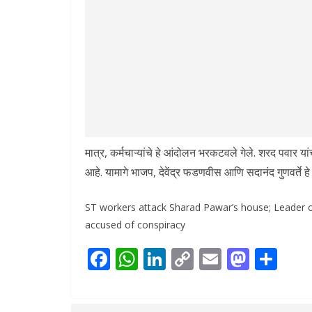
मात्र, कर्मचाऱ्यांचे हे आंदोलन भरकटवले गेले. शरद पवार य
आहे. यामागे भाजप, देवेंद्र फडणवीस आणि सदानंद गुणवर्ते ह
ST workers attack Sharad Pawar’s house; Leader o
accused of conspiracy
F
W
Li
C
E
M
S
ac
h
n
o
m
as
h
e
at
k
p
ai
to
ar