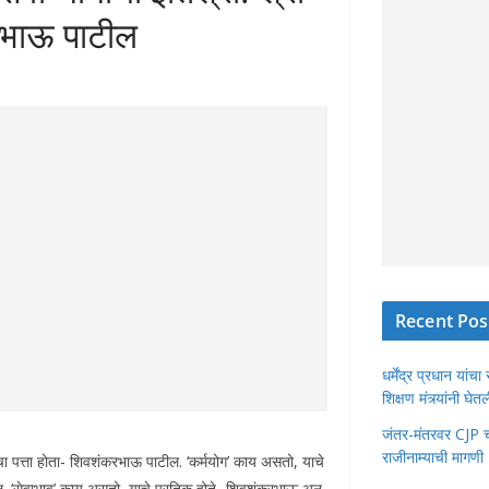
करभाऊ पाटील
Recent Pos
धर्मेंद्र प्रधान या
शिक्षण मंत्र्यांनी घ
जंतर-मंतरवर CJP चा 
राजीनाम्याची मागणी
चा पत्ता होता- शिवशंकरभाऊ पाटील. ‘कर्मयोग’ काय असतो, याचे
. ‘सेवाभाव’ काय असतो, याचे प्रतिक होते- शिवशंकरभाऊ अन्