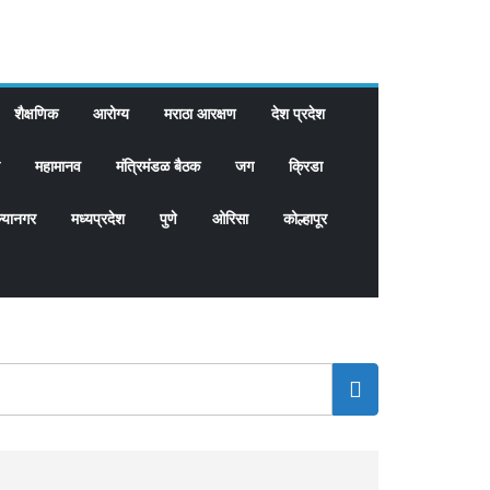
शैक्षणिक
आरोग्य
मराठा आरक्षण
देश प्रदेश
महामानव
मंत्रिमंडळ बैठक
जग
क्रिडा
्यानगर
मध्यप्रदेश
पुणे
ओरिसा
कोल्हापूर