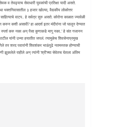
वक व तेवढ्याच सेवाधारी युवकांची प्रतिक्षा यादी असते.
्था भक्तनिवासातील ३ हजार खोल्या, वैद्यकीय लोकोत्तर
साहित्याचे वाटप.. हे सर्वत्र सुरु असते. कोरोना काळात ज्यावेळी
 पालन करुन कशी असावी? हा आदर्श इतर मंदीरांना जो घालून देण्यात
ा स्पर्श करु नका अन् पैसा कुणाकडे मागू नका..’ हे संत गजानन
पाटील यांनी उभ्या हयातीत जपलं. त्यामुळेच शिवसेनाप्रमुख
रुन गेले तर शरद पवारांनी शिवशंकर भाऊंपुढे नतमस्तक होण्याची
ी झुकलेले राहीले अन् त्यांनी ‘श्री’च्या सेवेतच घेतला अंतिम