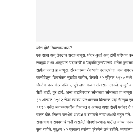
कोण होते शिवशंकरभाऊ?
एक साधा अन् तेवढाच सरळ माणूस. धोतर-कुर्ता अन् टोपी परिधान करणारे
त्यामुळे उभ्या आयुष्यात ‘पद्मश्री’ व ‘पद्मविभुषण’सारखे अनेक पुरस
राहीला फक्त हा माणूस, संस्थानच्या सेवाभावी प्रकल्पांना.. मज पामर
जाणीवेतून! शिवशंकर सुखदेव पाटील, शेगावी १२ एप्रिल १९४० मध्ये 
जेमतेम. फार मोठा परिवार, पुढे लग्न करुन संसाराला लागले. २ मुले व
शेती-बाडी, गुरं-ढोरं.. असा बाडबिस्तारा सांभाळता सांभाळता हा माणू
३१ ऑगस्ट १९६२ रोजी त्यांच्या संस्थानच्या विश्वस्त पदी नेमणूक झा
१९९० पर्यंत व्यवस्थापकीय विश्वस्त व अध्यक्ष अशा दोन्ही पदांवर ते 
पाहत होते. शिक्षण संस्थेचे अध्यक्ष व शेगावचे नगराध्यक्षही राहून गेले.
सेवात्याग व समर्पणाचे धनी असलेले शिवशंकरभाऊ पाटील यांच्या संकल
सुरु राहीले. एवूâण ४२ प्रकल्प त्यांच्या प्रेरणेने उभे राहीले. भक्ता