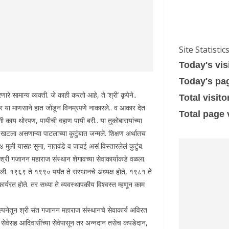
Site Statistic
Today's vis
Today's pa
 सामान्य व्यक्ती. जे काही करतो आहे, ते ‘श्री’ कृपेने..
Total visito
्कार या माणसाने हात जोडून विनम्रपणे नाकारले.. व आकार देत
Total page
ाशी काय थोरपण, पायीची वहाण पायी बरी.. या तुकोबारायांच्या
खटला असणाऱ्या पाटलाच्या कुटुंबात जन्मले. शिक्षण अर्थातच
 ४ मुली यासह सुना, नातवंडे व जावई असं विस्तारलेलं कुटुंब.
स श्री गजानन महाराज संस्थान शेगावच्या सेवाकार्याकडे वळला.
ली. १९६९ ते १९९० पर्यंत ते संस्थानचे अध्यक्ष होते, १९८१ ते
कार्यरत होते. तर सध्या ते व्यवस्थापकीय विश्वस्त म्हणून काम
्पनेतून श्री संत गजानन महाराज संस्थानचे सेवाकार्य अविरत
ंच्या सेवेसह आदिवासींच्या सेवेपासून तर अन्नदान तसेच कपडेदान,