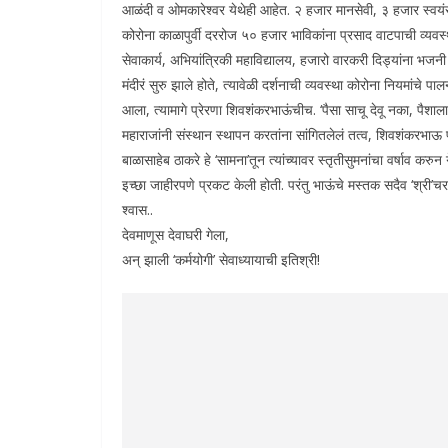
आळंदी व ओमकारेश्वर येथेही आहेत. २ हजार मानसेवी, ३ हजार स्वयंसे
कोरोना काळापुर्वी दररोज ५० हजार भाविकांना प्रसाद वाटपाची व्यवस
सेवाकार्य, अभियांत्रिकी महाविद्यालय, हजारो वारकरी दिड्यांना भजनी 
मंदीरं सुरु झाले होते, त्यावेळी दर्शनाची व्यवस्था कोरोना नियमांचे
आला, त्यामागे प्रेरणा शिवशंकरभाऊंचीच. ‘पैसा साचू देवू नका, पैशाल
महाराजांनी संस्थान स्थापन करतांना सांगितलेलं तत्व, शिवशंकरभाऊ 
बाळासाहेब ठाकरे हे ‘सामना’तून त्यांच्यावर स्तृतीसुमनांचा वर्षाव क
इच्छा जाहीरपणे प्रकट केली होती. परंतु भाऊंचे मस्तक सदैव ‘श्री’चरण
श्वास..
देवमाणूस देवाघरी गेला,
अन् झाली ‘कर्मयोगी’ सेवाध्यायाची इतिश्री!