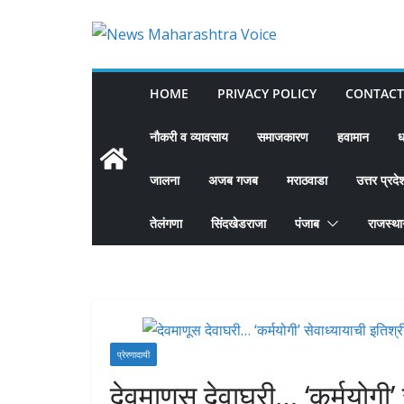
Skip
to
content
HOME
PRIVACY POLICY
CONTACT
नौकरी व व्यावसाय
समाजकारण
हवामान
ध
जालना
अजब गजब
मराठवाडा
उत्तर प्रदे
तेलंगणा
सिंदखेडराजा
पंजाब
राजस्थ
प्रेरणादायी
देवमाणूस देवाघरी… ‘कर्मयोगी’ 