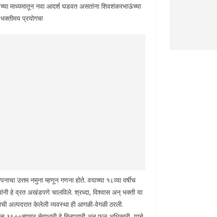
वेच्या माध्यमातून नवा आदर्श घडवत असतांना शिवशंकरभाऊंच्या
 भक्तीमय प्रयोगच!
पनाचा उत्तम नमुना म्हणून गणना होते. वयाच्या १८व्या वर्षीच
 त्यांनी हे व्रत अखंडपणे चालविले. श्रध्दा, विश्वास अन् भक्ती या
िवासाची अल्पदरात केलेली व्यवस्था ही आगळी-वेगळी ठरली.
स ३६००च्यावर सेवाधारी हे बिनपगारी अन् फुल अधिकारी, याचे