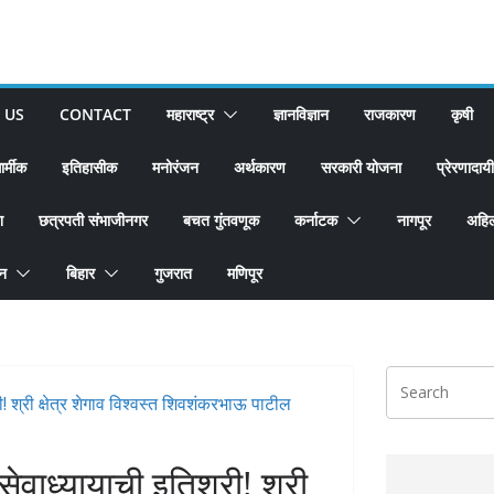
 US
CONTACT
महाराष्ट्र
ज्ञानविज्ञान
राजकारण
कृषी
ार्मीक
इतिहासीक
मनोरंजन
अर्थकारण
सरकारी योजना
प्रेरणादायी
श
छत्रपती संभाजीनगर
बचत गुंतवणूक
कर्नाटक
नागपूर
अहिल
ान
बिहार
गुजरात
मणिपूर
सेवाध्यायाची इतिश्री! श्री