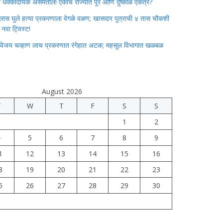
ाचा धक्कादायक असमतोल! एकाच राज्यात पूर आणि दुष्काळ एकत्र?
लास घुले हत्या प्रकरणाला वेगळे वळण; खासदार पुत्राची ४ तास चौकशी
े नवा ट्विस्ट!
विजय चव्हाण लाच प्रकरणात रंगेहात अटक; महसूल विभागात खळबळ
August 2026
T
W
T
F
S
S
1
2
4
5
6
7
8
9
1
12
13
14
15
16
8
19
20
21
22
23
5
26
27
28
29
30