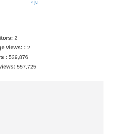
« Jul
s
itors:
2
ge views: :
2
rs :
529,876
 views:
557,725