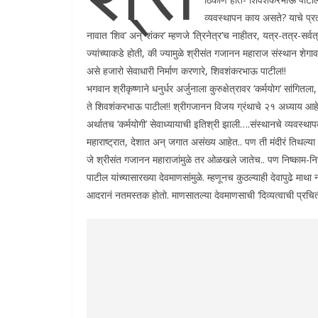
व्यवस्थापन काय असते? याचे प्र
नावात ‘शिव’ अन् ‘शंकर’ म्हणजे ‘त्रिनेत्र’च नाहीतर, यत्र-तत्र-सर्वत्र
ज्यांच्याकडे होती, की ज्यामुळे श्रीसंत गजानन महाराज संस्थान शेगावम
असे हजारो सेवाधारी निर्माण करणारे, शिवशंकरभाऊ पाटील!!
भगवान श्रीकृष्णाने धनुर्धर अर्जुनाला कुरुक्षेत्रावर ‘कर्मयोग’ सांगितला,
ते शिवशंकरभाऊ पाटील!! श्रीगजानन विजय ग्रंथाचे २१ अध्याय आहेत, 
अर्थातच ‘कर्मयोगी’ सेवाध्यायाची इतिश्री झाली….संस्थानचे व्यवस्थाप
महाराष्ट्रात, देशात अन् जगात असंख्य आहेत.. पण ती मंदीरं तिथल्य
जे श्रीसंत गजानन महाराजांमुळे तर ओळखले जातेच.. पण निष्काम-निस्
पाटील यांच्यासारख्या देवमाणसांमुळे. म्हणूनच कुठल्याही देवापुढे मा
आदरानं नतमस्तक होतो. माणसातल्या देवमाणसाची ‘दिव्यत्वाची प्रचि