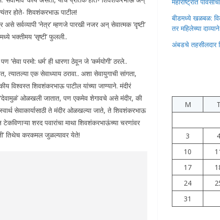
महाराष्ट्रात पावस
त्यंतर होते- शिवशंकरभाऊ पाटील!
बीडमध्ये खळबळ: वि
 असे सर्वव्यापी ‘नेत्र’ म्हणजे पारखी नजर अन् सेवात्मक ‘दृष्टी’
तर महिलेच्या दाव्यान
ध्ये भक्तीमय ‘सृष्टी’ फुलली..
अंबडचे तहसीलदार 
 पण ‘सेवा परमो: धर्म’ ही धारणा ठेवून जे ‘कर्मयोगी’ ठरले..
त्यातल्या एक सेवाध्याय ठरावा.. अशा सेवायुगाची सांगता,
कीय विश्वस्त शिवशंकरभाऊ पाटील यांच्या जाण्याने. मंदीरं
ा ‘देवामुळं’ ओळखली जातात, पण एकमेव शेगावचे असे मंदीर, की
M
वार्थ सेवाकार्यासाठी ते मंदीर ओळखल्या जाते, ते शिवशंकरभाऊ
था न टेकविणाऱ्या शरद पवारांचा माथा शिवशंकरभाऊंच्या चरणांवर
ती’ तिथेच करकमल जुळल्यावर येते!
3
10
1
17
1
24
2
31