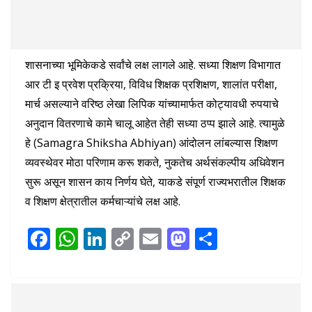
शासनाच्या भूमिकेकडे सर्वांचे लक्ष लागले आहे. सध्या शिक्षण विभागात
आर टी इ प्रवेश प्रक्रिया, विविध शिक्षक प्रशिक्षण, शालांत परीक्षा,
मार्च असल्याने वरिष्ठ लेखा लिपिक यांच्यामार्फत कोट्यावधी रुपयाचे
अनुदान वितरणाचे कामे चालू आहेत तेही सध्या ठप्प झाले आहे. त्यामुळे
हे (Samagra Shiksha Abhiyan) आंदोलन लांबल्यास शिक्षण
व्यवस्थेवर मोठा परिणाम करू शकते, नुकतेच अर्थसंकल्पीय अधिवेशन
सुरू असून शासन काय निर्णय घेते, याकडे संपूर्ण राज्यभरातील शिक्षक
व शिक्षण क्षेत्रातील कर्मचाऱ्यांचे लक्ष आहे.
F
W
Li
C
E
M
S
ac
h
n
o
m
as
h
e
at
k
p
ai
to
ar
b
s
e
y
l
d
e