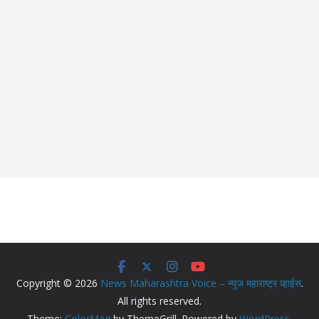
Copyright © 2026
News Maharashtra Voice – न्युज महाराष्ट्र व्हाईस
.
All rights reserved.
Theme:
ColorMag
by ThemeGrill. Powered by
WordPress
.