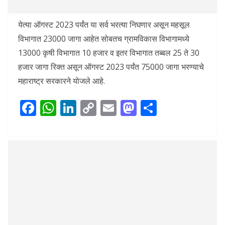
येत्या ऑगस्ट 2023 पर्यंत या सर्व भरत्या निघणार असून महसूल
विभागात 23000 जागा आहेत सोबतच ग्रामविकास विभागामध्ये
13000 कृषी विभागात 10 हजार व इतर विभागात तब्बल 25 ते 30
हजार जागा रिक्त असून ऑगस्ट 2023 पर्यंत 75000 जागा भरण्याचे
महाराष्ट्र सरकारने योजले आहे.
F
W
Li
C
E
M
S
ac
h
n
o
m
as
h
e
at
k
p
ai
to
ar
b
s
e
y
l
d
e
o
A
dI
Li
o
o
p
n
n
n
k
p
k