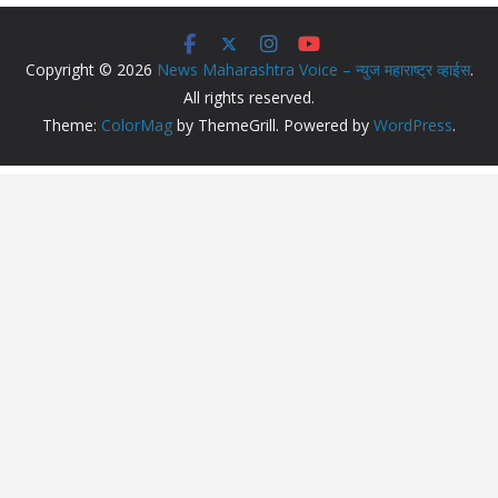
Copyright © 2026
News Maharashtra Voice – न्युज महाराष्ट्र व्हाईस
.
All rights reserved.
Theme:
ColorMag
by ThemeGrill. Powered by
WordPress
.