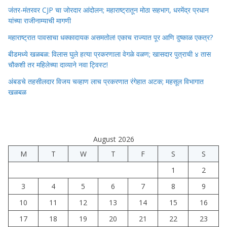
जंतर-मंतरवर CJP चा जोरदार आंदोलन; महाराष्ट्रातून मोठा सहभाग, धरमेंद्र प्रधान
यांच्या राजीनाम्याची मागणी
महाराष्ट्रात पावसाचा धक्कादायक असमतोल! एकाच राज्यात पूर आणि दुष्काळ एकत्र?
बीडमध्ये खळबळ: विलास घुले हत्या प्रकरणाला वेगळे वळण; खासदार पुत्राची ४ तास
चौकशी तर महिलेच्या दाव्याने नवा ट्विस्ट!
अंबडचे तहसीलदार विजय चव्हाण लाच प्रकरणात रंगेहात अटक; महसूल विभागात
खळबळ
August 2026
M
T
W
T
F
S
S
1
2
3
4
5
6
7
8
9
10
11
12
13
14
15
16
17
18
19
20
21
22
23