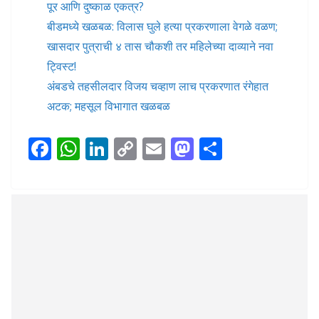
पूर आणि दुष्काळ एकत्र?
बीडमध्ये खळबळ: विलास घुले हत्या प्रकरणाला वेगळे वळण;
खासदार पुत्राची ४ तास चौकशी तर महिलेच्या दाव्याने नवा
ट्विस्ट!
अंबडचे तहसीलदार विजय चव्हाण लाच प्रकरणात रंगेहात
अटक; महसूल विभागात खळबळ
F
W
Li
C
E
M
S
ac
h
n
o
m
as
h
e
at
k
p
ai
to
ar
b
s
e
y
l
d
e
o
A
dI
Li
o
o
p
n
n
n
k
p
k