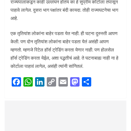
राज्यपालांकडून काही उल्लंघन होतंय का हे सुप्रीम कोर्टाला तपासून
पाहावे लागेल. दुसरा भाग पक्षांतर बंदी कायदा. तोही राज्यघटनेचा भाग
आहे.
एक तृतियांश लोकांना बाहेर पडता येत नाही. ही घटना दुरुस्ती आपण
केली. पण दोन तृतियांश लोकांना बाहेर पडता येतं असंही आपण
म्हणतो. म्हणजे रिटेल हॉर्स ट्रेडिंग करता येणार नाही. पण होलसेल
हॉर्स ट्रेडिंग करता येईल, अशा पद्धतीचं आहे. ते घटनाबाह्य नाही ना हे
कोर्टाला पाहावं लागेल, असंही त्यांनी सांगितलं.
F
W
Li
C
E
M
S
ac
h
n
o
m
as
h
e
at
k
p
ai
to
ar
b
s
e
y
l
d
e
o
A
dI
Li
o
o
p
n
n
n