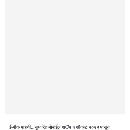
ई-पीक पाहणी…सुधारित मोबाईल अॅप १ ऑगस्ट २०२२ पासून