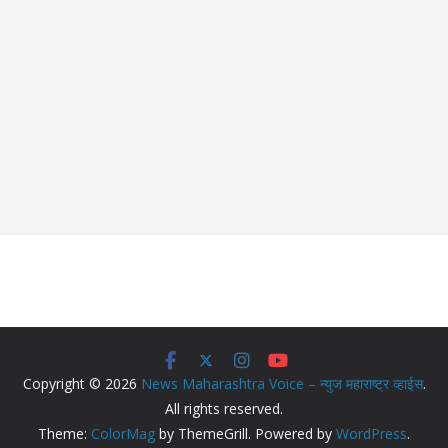
Copyright © 2026
News Maharashtra Voice – न्युज महाराष्ट्र व्हाईस
.
All rights reserved.
Theme:
ColorMag
by ThemeGrill. Powered by
WordPress
.