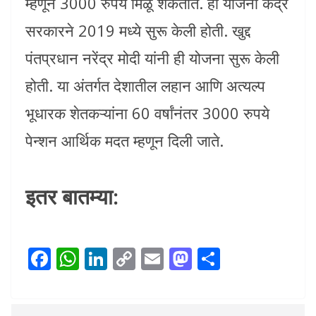
म्हणून 3000 रुपये मिळू शकतात. ही योजना केंद्र
सरकारने 2019 मध्ये सुरू केली होती. खुद्द
पंतप्रधान नरेंद्र मोदी यांनी ही योजना सुरू केली
होती. या अंतर्गत देशातील लहान आणि अत्यल्प
भूधारक शेतकऱ्यांना 60 वर्षांनंतर 3000 रुपये
पेन्शन आर्थिक मदत म्हणून दिली जाते.
इतर बातम्या:
F
W
Li
C
E
M
S
ac
h
n
o
m
as
h
e
at
k
p
ai
to
ar