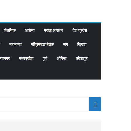
शैक्षणिक
आरोग्य
मराठा आरक्षण
देश प्रदेश
महामानव
मंत्रिमंडळ बैठक
जग
क्रिडा
्यानगर
मध्यप्रदेश
पुणे
ओरिसा
कोल्हापूर