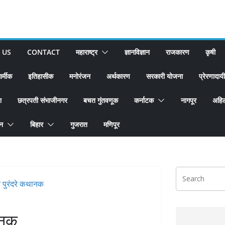
 US
CONTACT
महाराष्ट्र
ज्ञानविज्ञान
राजकारण
कृषी
ार्मीक
इतिहासीक
मनोरंजन
अर्थकारण
सरकारी योजना
प्रेरणादायी
श
छत्रपती संभाजीनगर
बचत गुंतवणूक
कर्नाटक
नागपूर
अहिल
ान
बिहार
गुजरात
मणिपूर
थानक