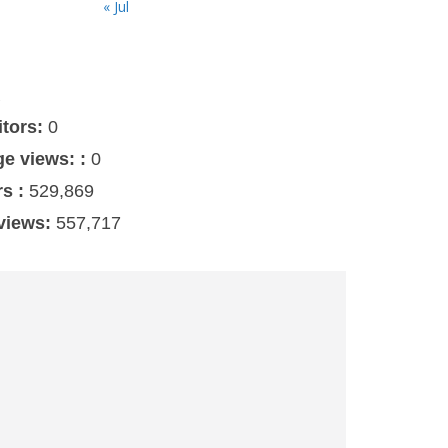
« Jul
s
itors:
0
ge views: :
0
rs :
529,869
 views:
557,717