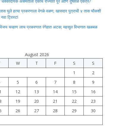
ाचा धक्कादायक असमतोल! एकाच राज्यात पूर आणि दुष्काळ एकत्र?
लास घुले हत्या प्रकरणाला वेगळे वळण; खासदार पुत्राची ४ तास चौकशी
े नवा ट्विस्ट!
विजय चव्हाण लाच प्रकरणात रंगेहात अटक; महसूल विभागात खळबळ
August 2026
T
W
T
F
S
S
1
2
4
5
6
7
8
9
1
12
13
14
15
16
8
19
20
21
22
23
5
26
27
28
29
30