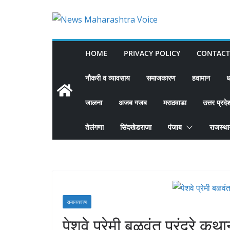
Skip
to
content
HOME
PRIVACY POLICY
CONTACT
नौकरी व व्यावसाय
समाजकारण
हवामान
ध
जालना
अजब गजब
मराठवाडा
उत्तर प्रदे
तेलंगणा
सिंदखेडराजा
पंजाब
राजस्थ
समाजकारण
पेशवे प्रेमी बळवंत पुरंदरे क