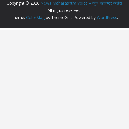
Copyright © 2026
News Maharashtra Voice – न्युज महाराष्ट्र व्हाईस
.
All rights reserved.
Theme:
ColorMag
by ThemeGrill. Powered by
WordPress
.