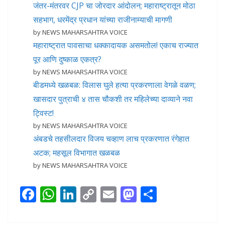
जंतर-मंतरवर CJP चा जोरदार आंदोलन; महाराष्ट्रातून मोठा
सहभाग, धरमेंद्र प्रधान यांच्या राजीनाम्याची मागणी
by NEWS MAHARSAHTRA VOICE
महाराष्ट्रात पावसाचा धक्कादायक असमतोल! एकाच राज्यात
पूर आणि दुष्काळ एकत्र?
by NEWS MAHARSAHTRA VOICE
बीडमध्ये खळबळ: विलास घुले हत्या प्रकरणाला वेगळे वळण;
खासदार पुत्राची ४ तास चौकशी तर महिलेच्या दाव्याने नवा
ट्विस्ट!
by NEWS MAHARSAHTRA VOICE
अंबडचे तहसीलदार विजय चव्हाण लाच प्रकरणात रंगेहात
अटक; महसूल विभागात खळबळ
by NEWS MAHARSAHTRA VOICE
F
W
Li
C
E
M
S
ac
h
n
o
m
as
h