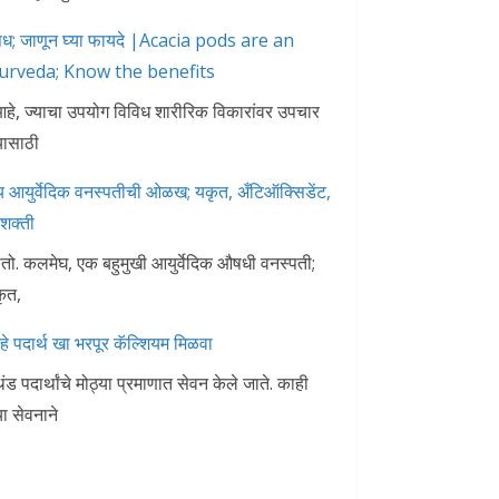
चे औषध; जाणून घ्या फायदे |Acacia pods are an
urveda; Know the benefits
ध आहे, ज्याचा उपयोग विविध शारीरिक विकारांवर उपचार
यासाठी
युर्वेदिक वनस्पतीची ओळख; यकृत, अँटिऑक्सिडेंट,
शक्ती
ातो. कलमेघ, एक बहुमुखी आयुर्वेदिक औषधी वनस्पती;
ृत,
हे पदार्थ खा भरपूर कॅल्शियम
मिळवा
ार्थांचे मोठ्या प्रमाणात सेवन केले जाते. काही
्या सेवनाने