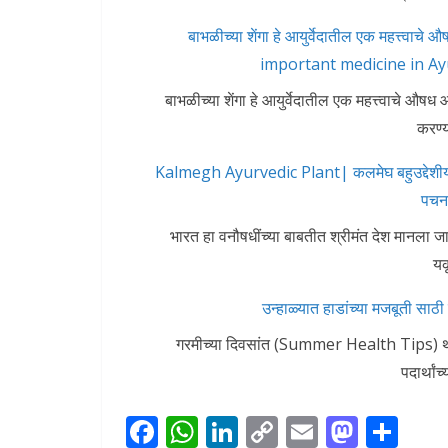
बाभळीच्या शेंगा हे आयुर्वेदातील एक महत्त्वा
important medicine in Ay
बाभळीच्या शेंगा हे आयुर्वेदातील एक महत्त्वाचे औष
करण्
Kalmegh Ayurvedic Plant| कलमेघ बहुउद्देशीय आ
पचन
भारत हा वनौषधींच्या बाबतीत श्रीमंत देश मानला ज
यक
उन्हाळ्यात हाडांच्या मजबूती साठी 
गरमीच्या दिवसांत (Summer Health Tips) थंड पद
पदार्थांच
F
W
Li
C
E
M
S