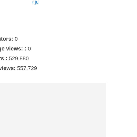
« Jul
s
itors:
0
ge views: :
0
rs :
529,880
 views:
557,729