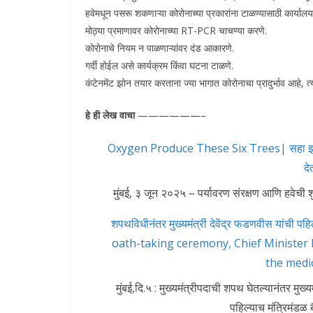
हवेमधून पसरू शकणाऱ्या कोरोनाच्या प्रकारांना टाळण्यासाठी कार्यालया
मोठ्या प्रमाणावर कोरोनाच्या RT-PCR चाचण्या करणे.
कोरोनाचे नियम न पाळणाऱ्यांवर दंड आकारणे.
गर्दी होईल असे कार्यक्रम किंवा घटना टाळणे.
कंटेनमेंट झोन तयार करताना ज्या भागात कोरोनाचा प्रादुर्भाव आहे, त
हे ही लेख वाचा
——————–
Oxygen Produce These Six Trees| सहा झाडे 
दे
मुंबई, ३ जून २०२५ – पर्यावरण संरक्षण आणि हवेची शु
शपथविधीनंतर मुख्यमंत्री देवेंद्र फडणवीस यांची पह
oath-taking ceremony, Chief Minister D
the medica
मुंबई,दि.५ : मुख्यमंत्रीपदाची शपथ घेतल्यानंतर मुख्य
पहिल्याच मंत्रिमंडळ बैठ