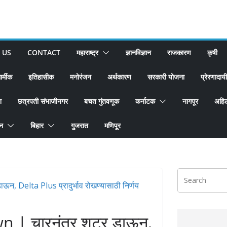
 US
CONTACT
महाराष्ट्र
ज्ञानविज्ञान
राजकारण
कृषी
ार्मीक
इतिहासीक
मनोरंजन
अर्थकारण
सरकारी योजना
प्रेरणादायी
श
छत्रपती संभाजीनगर
बचत गुंतवणूक
कर्नाटक
नागपूर
अहिल
ान
बिहार
गुजरात
मणिपूर
 | चारनंतर शटर डाऊन,