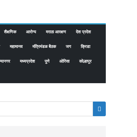
शैक्षणिक
आरोग्य
मराठा आरक्षण
देश प्रदेश
महामानव
मंत्रिमंडळ बैठक
जग
क्रिडा
्यानगर
मध्यप्रदेश
पुणे
ओरिसा
कोल्हापूर