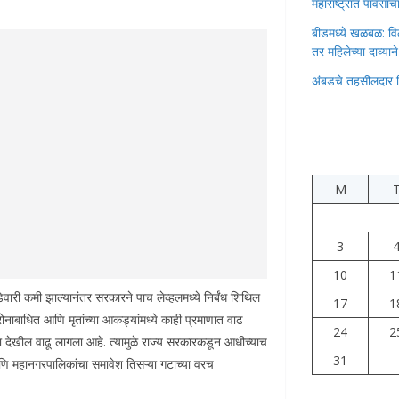
महाराष्ट्रात पावस
बीडमध्ये खळबळ: वि
तर महिलेच्या दाव्यान
अंबडचे तहसीलदार 
M
3
10
1
कमी झाल्यानंतर सरकारने पाच लेव्हलमध्ये निर्बंध शिथिल
17
1
ोरोनाबाधित आणि मृतांच्या आकड्यांमध्ये काही प्रमाणात वाढ
24
2
का देखील वाढू लागला आहे. त्यामुळे राज्य सरकारकडून आधीच्याच
31
णि महानगरपालिकांचा समावेश तिसऱ्या गटाच्या वरच