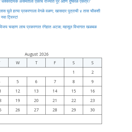
ाचा धक्कादायक असमतोल! एकाच राज्यात पूर आणि दुष्काळ एकत्र?
लास घुले हत्या प्रकरणाला वेगळे वळण; खासदार पुत्राची ४ तास चौकशी
े नवा ट्विस्ट!
विजय चव्हाण लाच प्रकरणात रंगेहात अटक; महसूल विभागात खळबळ
August 2026
T
W
T
F
S
S
1
2
4
5
6
7
8
9
1
12
13
14
15
16
8
19
20
21
22
23
5
26
27
28
29
30