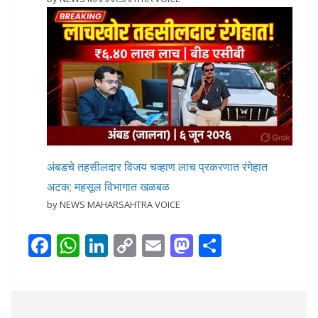
अंबडचे तहसीलदार विजय चव्हाण लाच प्रकरणात रंगेहात
अटक; महसूल विभागात खळबळ
by NEWS MAHARSAHTRA VOICE
F
W
Li
C
E
M
S
ac
h
n
o
m
as
h
e
at
k
p
ai
to
ar
b
s
e
y
l
d
e