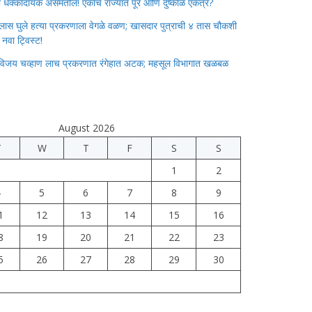
ाचा धक्कादायक असमतोल! एकाच राज्यात पूर आणि दुष्काळ एकत्र?
लास घुले हत्या प्रकरणाला वेगळे वळण; खासदार पुत्राची ४ तास चौकशी
े नवा ट्विस्ट!
विजय चव्हाण लाच प्रकरणात रंगेहात अटक; महसूल विभागात खळबळ
August 2026
T
W
T
F
S
S
1
2
4
5
6
7
8
9
1
12
13
14
15
16
8
19
20
21
22
23
5
26
27
28
29
30