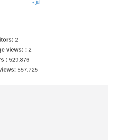
« Jul
s
itors:
2
ge views: :
2
rs :
529,876
 views:
557,725