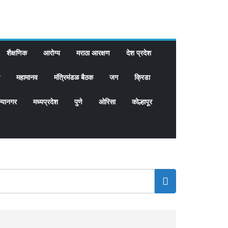
शैक्षणिक
आरोग्य
मराठा आरक्षण
देश प्रदेश
महामानव
मंत्रिमंडळ बैठक
जग
क्रिडा
्यानगर
मध्यप्रदेश
पुणे
ओरिसा
कोल्हापूर