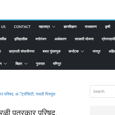
 US
CONTACT
महाराष्ट्र
ज्ञानविज्ञान
राजकारण
कृषी
ार्मीक
इतिहासीक
मनोरंजन
अर्थकारण
सरकारी योजना
प्रेरणादायी
श
छत्रपती संभाजीनगर
बचत गुंतवणूक
कर्नाटक
नागपूर
अहिल
ान
बिहार
गुजरात
मणिपूर
 परळी पत्रकार परिषद,