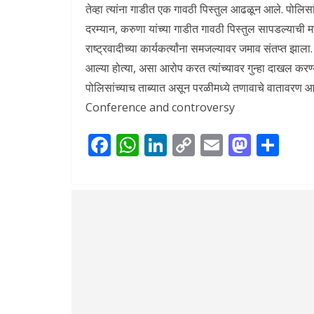
तेव्हा त्यांना गाडीत एक गावठी पिस्तुल आढळून आले. पोलिसा
दरम्यान, करुणा यांच्या गाडीत गावठी पिस्तुल सापडल्याची 
राष्ट्रवादीच्या कार्यकर्त्यांना समजल्यावर जमाव संतप्त झाला
आल्या होत्या, असा आरोप करत त्यांच्यावर गुन्हा दाखल करण्
पोलिसांच्याच ताब्यात असून परळीमध्ये तणावाचे वात
Conference and controversy
F
W
Li
C
E
M
S
ac
h
n
o
m
as
h
e
at
k
p
ai
to
ar
b
s
e
y
l
d
e
o
A
dI
Li
o
o
p
n
n
n
k
p
k