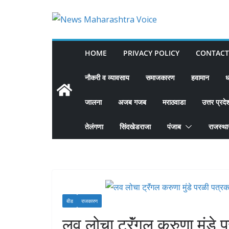
Skip
to
content
HOME
PRIVACY POLICY
CONTACT
नौकरी व व्यावसाय
समाजकारण
हवामान
ध
जालना
अजब गजब
मराठवाडा
उत्तर प्रदे
तेलंगणा
सिंदखेडराजा
पंजाब
राजस्थ
बीड
राजकारण
लव लोचा ट्रॅंगल करुणा मुंडे