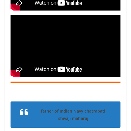
father of Indian Navy chatrapati
shivaji maharaj