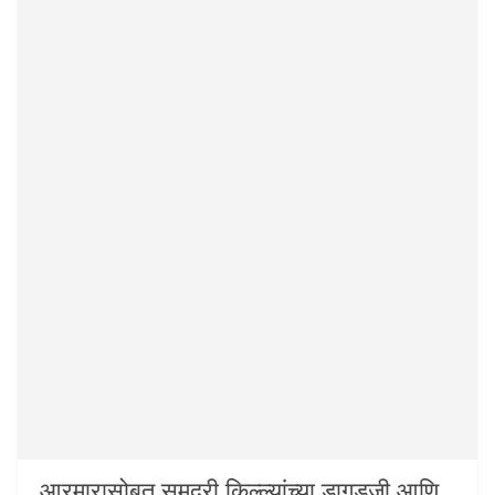
आरमारासोबत समुद्री किल्ल्यांच्या डागडुजी आणि