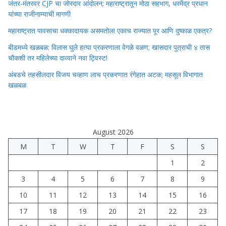
जंतर-मंतरवर CJP चा जोरदार आंदोलन; महाराष्ट्रातून मोठा सहभाग, धरमेंद्र प्रधान
यांच्या राजीनाम्याची मागणी
महाराष्ट्रात पावसाचा धक्कादायक असमतोल! एकाच राज्यात पूर आणि दुष्काळ एकत्र?
बीडमध्ये खळबळ: विलास घुले हत्या प्रकरणाला वेगळे वळण; खासदार पुत्राची ४ तास
चौकशी तर महिलेच्या दाव्याने नवा ट्विस्ट!
अंबडचे तहसीलदार विजय चव्हाण लाच प्रकरणात रंगेहात अटक; महसूल विभागात
खळबळ
August 2026
M
T
W
T
F
S
S
1
2
3
4
5
6
7
8
9
10
11
12
13
14
15
16
17
18
19
20
21
22
23