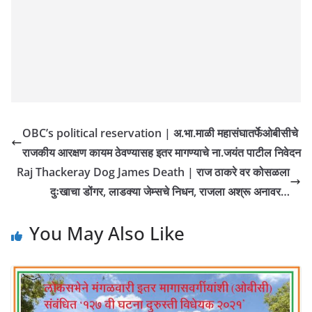
OBC’s political reservation | अ.भा.माळी महासंघातर्फेओबीसीचे
राजकीय आरक्षण कायम ठेवण्यासह इतर मागण्याचे ना.जयंत पाटील निवेदन
Raj Thackeray Dog James Death | राज ठाकरे वर कोसळला
दुःखाचा डोंगर, लाडक्या जेम्सचे निधन, राजला अश्रू अनावर…
You May Also Like