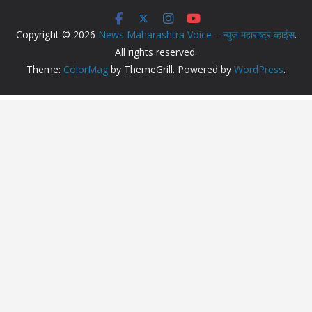
Copyright © 2026
News Maharashtra Voice – न्युज महाराष्ट्र व्हाईस
.
All rights reserved.
Theme:
ColorMag
by ThemeGrill. Powered by
WordPress
.